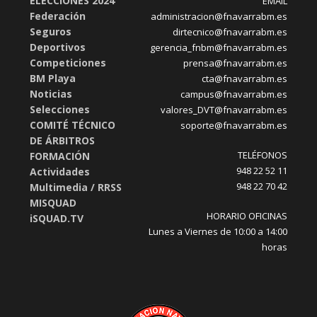
ELECCIONES 2024
EMAIL
Federación
administracion@fnavarrabm.es
Seguros
dirtecnico@fnavarrabm.es
Deportivos
gerencia_fnbm@fnavarrabm.es
Competiciones
prensa@fnavarrabm.es
BM Playa
cta@fnavarrabm.es
Noticias
campus@fnavarrabm.es
Selecciones
valores_DVT@fnavarrabm.es
COMITÉ TÉCNICO
soporte@fnavarrabm.es
DE ÁRBITROS
TELÉFONOS
FORMACIÓN
948 22 52 11
Actividades
948 22 70 42
Multimedia / RRSS
MISQUAD
HORARIO OFICINAS
iSQUAD.TV
Lunes a Viernes de 10:00 a 14:00
horas