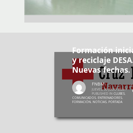
Formación inici
y reciclaje DESA
Nuevas fechas.
FNBM
JUEVES, 30 JULIO 2026
/
PUBLISHED IN
CLUBES
,
COMUNICADOS
,
ENTRENADORES
,
FORMACIÓN
,
NOTICIAS
,
PORTADA