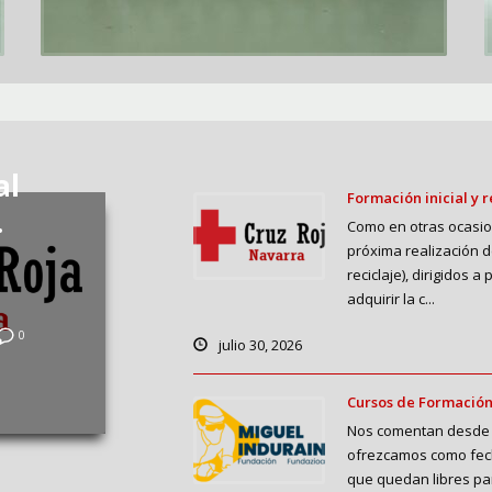
al
Formación inicial y 
.
Como en otras ocasio
próxima realización d
reciclaje), dirigidos
adquirir la c...
0
julio 30, 2026
Cursos de Formación,
Nos comentan desde F
ofrezcamos como fecha
que quedan libres par