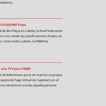
amplona...
CESA2026 BM Playa
6 de Bm Playa en Calella, la Real Federación
 nos remite las clasificaciones finales en
ías. Como todos sabéis, la FNBM ha
e una TPV para FNBM
ra de Balonmano pone en marcha su propia
arjeta de Pago Virtual de Cajamar) con el
mercio electrónico a toda aquella persona