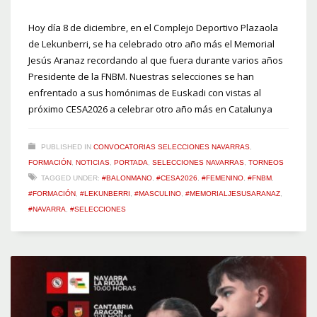
Hoy día 8 de diciembre, en el Complejo Deportivo Plazaola
de Lekunberri, se ha celebrado otro año más el Memorial
Jesús Aranaz recordando al que fuera durante varios años
Presidente de la FNBM. Nuestras selecciones se han
enfrentado a sus homónimas de Euskadi con vistas al
próximo CESA2026 a celebrar otro año más en Catalunya
PUBLISHED IN
CONVOCATORIAS SELECCIONES NAVARRAS
,
FORMACIÓN
,
NOTICIAS
,
PORTADA
,
SELECCIONES NAVARRAS
,
TORNEOS
TAGGED UNDER:
#BALONMANO
,
#CESA2026
,
#FEMENINO
,
#FNBM
,
#FORMACIÓN
,
#LEKUNBERRI
,
#MASCULINO
,
#MEMORIALJESUSARANAZ
,
#NAVARRA
,
#SELECCIONES