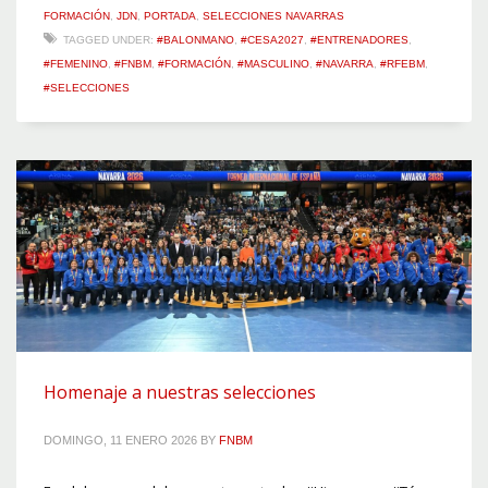
FORMACIÓN
,
JDN
,
PORTADA
,
SELECCIONES NAVARRAS
TAGGED UNDER:
#BALONMANO
,
#CESA2027
,
#ENTRENADORES
,
#FEMENINO
,
#FNBM
,
#FORMACIÓN
,
#MASCULINO
,
#NAVARRA
,
#RFEBM
,
#SELECCIONES
Homenaje a nuestras selecciones
DOMINGO, 11 ENERO 2026
BY
FNBM