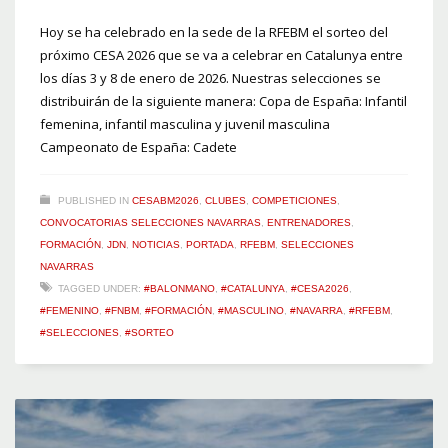
Hoy se ha celebrado en la sede de la RFEBM el sorteo del
próximo CESA 2026 que se va a celebrar en Catalunya entre
los días 3 y 8 de enero de 2026. Nuestras selecciones se
distribuirán de la siguiente manera: Copa de España: Infantil
femenina, infantil masculina y juvenil masculina
Campeonato de España: Cadete
PUBLISHED IN
CESABM2026
,
CLUBES
,
COMPETICIONES
,
CONVOCATORIAS SELECCIONES NAVARRAS
,
ENTRENADORES
,
FORMACIÓN
,
JDN
,
NOTICIAS
,
PORTADA
,
RFEBM
,
SELECCIONES
NAVARRAS
TAGGED UNDER:
#BALONMANO
,
#CATALUNYA
,
#CESA2026
,
#FEMENINO
,
#FNBM
,
#FORMACIÓN
,
#MASCULINO
,
#NAVARRA
,
#RFEBM
,
#SELECCIONES
,
#SORTEO