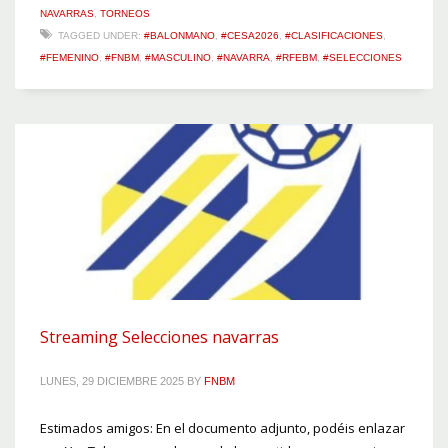
NAVARRAS
,
TORNEOS
TAGGED UNDER:
#BALONMANO
,
#CESA2026
,
#CLASIFICACIONES
,
#FEMENINO
,
#FNBM
,
#MASCULINO
,
#NAVARRA
,
#RFEBM
,
#SELECCIONES
Streaming Selecciones navarras
LUNES, 29 DICIEMBRE 2025
BY
FNBM
Estimados amigos: En el documento adjunto, podéis enlazar