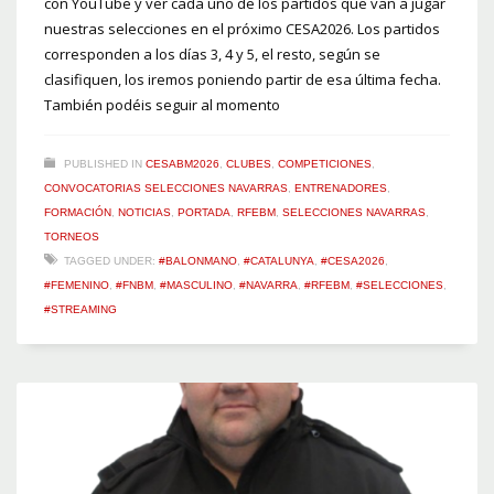
con YouTube y ver cada uno de los partidos que van a jugar
nuestras selecciones en el próximo CESA2026. Los partidos
corresponden a los días 3, 4 y 5, el resto, según se
clasifiquen, los iremos poniendo partir de esa última fecha.
También podéis seguir al momento
PUBLISHED IN
CESABM2026
,
CLUBES
,
COMPETICIONES
,
CONVOCATORIAS SELECCIONES NAVARRAS
,
ENTRENADORES
,
FORMACIÓN
,
NOTICIAS
,
PORTADA
,
RFEBM
,
SELECCIONES NAVARRAS
,
TORNEOS
TAGGED UNDER:
#BALONMANO
,
#CATALUNYA
,
#CESA2026
,
#FEMENINO
,
#FNBM
,
#MASCULINO
,
#NAVARRA
,
#RFEBM
,
#SELECCIONES
,
#STREAMING