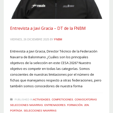
Entrevista a Javi Gracia – DT de la FNBM
VIERNES, 26 DICIEMBRE 2025
BY
FNBM
Entrevista a Javi Gracia, Director Técnico de la Federación
Navarra de Balonmano ¿Cuáles son los principales
objetivos de la selección en este CESA 2026? Nuestro
objetivo es competir en todas las categorías. Somos
conscientes de nuestras limitaciones por el número de
fichas que manejamos respecto a otras federaciones, pero
también somos conocedores de nuestra forma
PUBLISHED IN
ACTIVIDADES
,
COMPETICIONES
,
CONVOCATORIAS
SELECCIONES NAVARRAS
,
ENTRENADORES
,
FORMACIÓN
,
JDN
,
PORTADA
,
SELECCIONES NAVARRAS