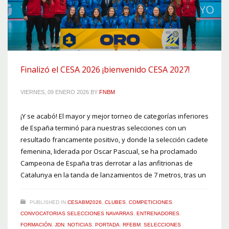
Finalizó el CESA 2026 ¡bienvenido CESA 2027!
VIERNES, 09 ENERO 2026
BY
FNBM
¡Y se acabó! El mayor y mejor torneo de categorías inferiores
de España terminó para nuestras selecciones con un
resultado francamente positivo, y donde la selección cadete
femenina, liderada por Oscar Pascual, se ha proclamado
Campeona de España tras derrotar a las anfitrionas de
Catalunya en la tanda de lanzamientos de 7 metros, tras un
PUBLISHED IN
CESABM2026
,
CLUBES
,
COMPETICIONES
,
CONVOCATORIAS SELECCIONES NAVARRAS
,
ENTRENADORES
,
FORMACIÓN
,
JDN
,
NOTICIAS
,
PORTADA
,
RFEBM
,
SELECCIONES