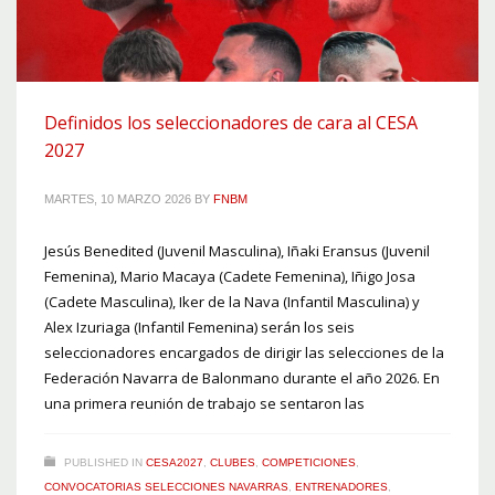
Definidos los seleccionadores de cara al CESA
2027
MARTES, 10 MARZO 2026
BY
FNBM
Jesús Benedited (Juvenil Masculina), Iñaki Eransus (Juvenil
Femenina), Mario Macaya (Cadete Femenina), Iñigo Josa
(Cadete Masculina), Iker de la Nava (Infantil Masculina) y
Alex Izuriaga (Infantil Femenina) serán los seis
seleccionadores encargados de dirigir las selecciones de la
Federación Navarra de Balonmano durante el año 2026. En
una primera reunión de trabajo se sentaron las
PUBLISHED IN
CESA2027
,
CLUBES
,
COMPETICIONES
,
CONVOCATORIAS SELECCIONES NAVARRAS
,
ENTRENADORES
,