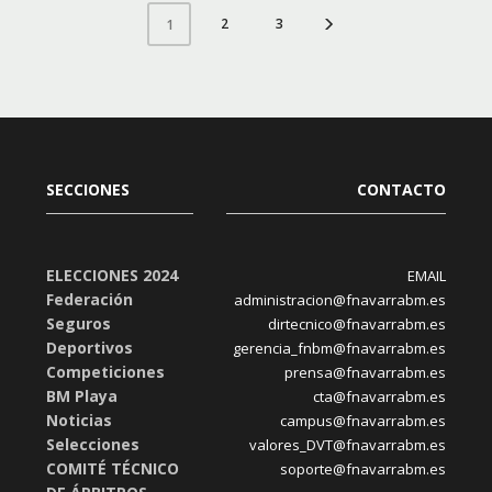
2
3
1
SECCIONES
CONTACTO
ELECCIONES 2024
EMAIL
Federación
administracion@fnavarrabm.es
Seguros
dirtecnico@fnavarrabm.es
Deportivos
gerencia_fnbm@fnavarrabm.es
Competiciones
prensa@fnavarrabm.es
BM Playa
cta@fnavarrabm.es
Noticias
campus@fnavarrabm.es
Selecciones
valores_DVT@fnavarrabm.es
COMITÉ TÉCNICO
soporte@fnavarrabm.es