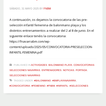
SÁBADO, 31 MAYO 2025
BY
FNBM
A continuación, os dejamos la convocatoria de las pre-
selección infantil femenina de balonmano playa y los
distintos entrenamientos a realizar del 2 al 8 de junio. En el
siguiente enlace tenéis la convocatoria:
https://fnavarrabm.com/wp-
content/uploads/2025/05/CONVOCATORIA-PRESELECCION-
INFANTIL-FEMENINA.pdf
PUBLISHED IN
ACTIVIDADES
,
BALONMANO PLAYA
,
CONVOCATORIAS
SELECCIONES NAVARRAS
,
ENTRENADORES
,
NOTICIAS
,
PORTADA
,
SELECCIONES NAVARRAS
TAGGED UNDER:
#BALONMANO
,
#BMPLAYANAVARRA
,
#CONVOCATORIA
,
#FEMENINO
,
#FNBM
,
#INFANTIL
,
#SELECCIONES