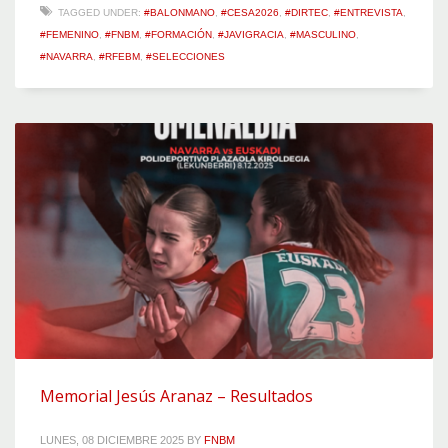
TAGGED UNDER:
#BALONMANO
,
#CESA2026
,
#DIRTEC
,
#ENTREVISTA
,
#FEMENINO
,
#FNBM
,
#FORMACIÓN
,
#JAVIGRACIA
,
#MASCULINO
,
#NAVARRA
,
#RFEBM
,
#SELECCIONES
Memorial Jesús Aranaz – Resultados
LUNES, 08 DICIEMBRE 2025
BY
FNBM