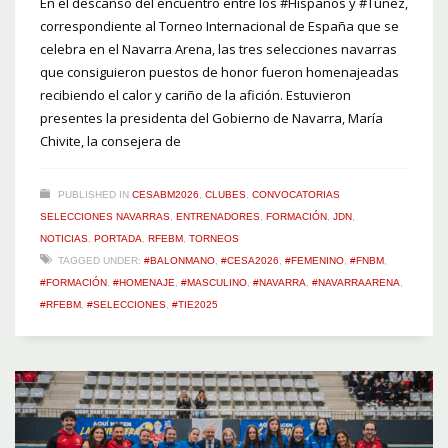
En el descanso del encuentro entre los #Hispanos y #Túnez,
correspondiente al Torneo Internacional de España que se
celebra en el Navarra Arena, las tres selecciones navarras
que consiguieron puestos de honor fueron homenajeadas
recibiendo el calor y cariño de la afición. Estuvieron
presentes la presidenta del Gobierno de Navarra, María
Chivite, la consejera de
PUBLISHED IN
CESABM2026
,
CLUBES
,
CONVOCATORIAS
SELECCIONES NAVARRAS
,
ENTRENADORES
,
FORMACIÓN
,
JDN
,
NOTICIAS
,
PORTADA
,
RFEBM
,
TORNEOS
TAGGED UNDER:
#BALONMANO
,
#CESA2026
,
#FEMENINO
,
#FNBM
,
#FORMACIÓN
,
#HOMENAJE
,
#MASCULINO
,
#NAVARRA
,
#NAVARRAARENA
,
#RFEBM
,
#SELECCIONES
,
#TIE2025