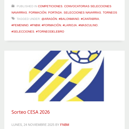
PUBLISHED IN
COMPETICIONES
,
CONVOCATORIAS SELECCIONES
NAVARRAS
,
FORMACIÓN
,
PORTADA
,
SELECCIONES NAVARRAS
,
TORNEOS
TAGGED UNDER:
@ARAGÓN
,
#BALONMANO
,
#CANTABRIA
,
#FEMENINO
,
#FNBM
,
#FORMACIÓN
,
#LARIOJA
,
#MASCULINO
,
#SELECCIONES
,
#TORNEODELEBRO
Sorteo CESA 2026
LUNES, 24 NOVIEMBRE 2025
BY
FNBM