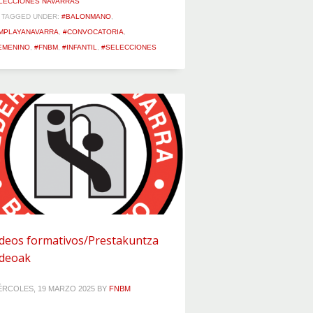
LECCIONES NAVARRAS
TAGGED UNDER:
#BALONMANO
,
MPLAYANAVARRA
,
#CONVOCATORIA
,
EMENINO
,
#FNBM
,
#INFANTIL
,
#SELECCIONES
ideos formativos/Prestakuntza
ideoak
ÉRCOLES, 19 MARZO 2025
BY
FNBM