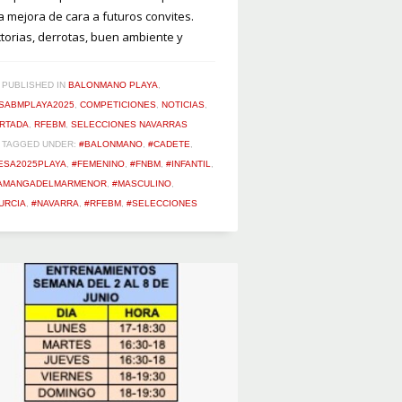
la mejora de cara a futuros convites.
ctorias, derrotas, buen ambiente y
PUBLISHED IN
BALONMANO PLAYA
,
SABMPLAYA2025
,
COMPETICIONES
,
NOTICIAS
,
RTADA
,
RFEBM
,
SELECCIONES NAVARRAS
TAGGED UNDER:
#BALONMANO
,
#CADETE
,
ESA2025PLAYA
,
#FEMENINO
,
#FNBM
,
#INFANTIL
,
AMANGADELMARMENOR
,
#MASCULINO
,
URCIA
,
#NAVARRA
,
#RFEBM
,
#SELECCIONES