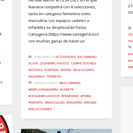
y 
Navarra competirá con 4 selecciones,
Vi
tanto en categoría femenina como
masculina. Los equipos cadetes e
infantiles se desplazarán hasta
s
Cartagena (https://www.cartagena.es/)
CE
con muchas ganas de hacer un
PO
#C
PUBLISHED IN
ACTIVIDADES
,
BALONMANO
#L
S
,
PLAYA
,
CESABMPLAYA2025
,
COMPETICIONES
,
#M
NOTICIAS
,
PORTADA
,
RFEBM
,
SELECCIONES
NAVARRAS
,
TORNEOS
IL
,
TAGGED UNDER:
#BALONMANO
,
#BMPLAYANAVARRA
,
#CADETE
,
#CESABMPLAYA2025
,
#FEMENINO
,
#FNBM
,
#INFANTIL
,
#MASCULINO
,
#NAVARRA
,
#RFEBM
,
#SELECCIONES