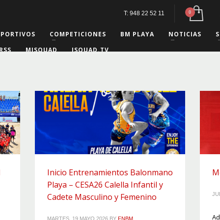
T: 948 22 52 11
EPORTIVOS
COMPETICIONES
BM PLAYA
NOTICIAS
S
RSS
MISQUAD
ISQUAD.TV
M
Inicio Entrenamientos Balonmano
M
Playa – CESA26 Calella Infantil y
JU
Cadete Masculino y Femenino
Ad
MARTES, 19 MAYO 2026
BY
FNBM