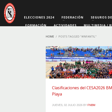
ELECCIONES 2024
FEDERACIÓN
SEGUROS D
FORMACIÓN
ACTIVIDADES
MULTIMEDIA / R
HOME
POSTS TAGGED "#INFANTIL"
Clasificaciones del CESA2026 B
Playa
JUEVES, 02 JULIO 2026
BY
FNBM