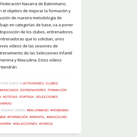
 Federación Navarra de Balonmano,
n el objetivo de mejorar la formación y
fusión de nuestra metodología de
abajo en categorías de base, va a poner
disposición de los clubes, entrenadores
entrenadoras que lo solicitan, unos
eves vídeos de las sesiones de
trenamiento de las Selecciones Infantil
menina y Masculina. Estos videos
ntendrán
PUBLISHED IN
ACTIVIDADES
,
CLUBES
,
MUNICADOS
,
ENTRENADORES
,
FORMACIÓN
,
N
,
NOTICIAS
,
PORTADA
,
SELECCIONES
VARRAS
TAGGED UNDER:
#BALONMANO
,
#FEMENINO
,
NBM
,
#FORMACIÓN
,
#INFANTIL
,
#MASCULINO
,
AVARRA
,
#SELECCIONES
,
#VIDEOS