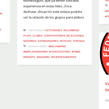
Monteseguro, que ya tienen sobrada
SE
experiencia en estas lides. ¡Toca
disfrutar, chicas! En este enlace podréis
#B
DN
,
ver la relación de los grupos para ambos
#F
O
,
PUBLISHED IN
ACTIVIDADES
,
BALONMANO
PLAYA
,
CLUBES
,
CONVOCATORIAS SELECCIONES
NAVARRAS
,
ENTRENADORES
,
NOTICIAS
,
PORTADA
TAGGED UNDER:
#BALONMANO
,
#BMPLAYANAVARRA
,
#CONVOCATORIA
,
#FNBM
,
#INFANTIL
,
#NAVARRA
,
#PUERTASABIERTAS
V
b
MI