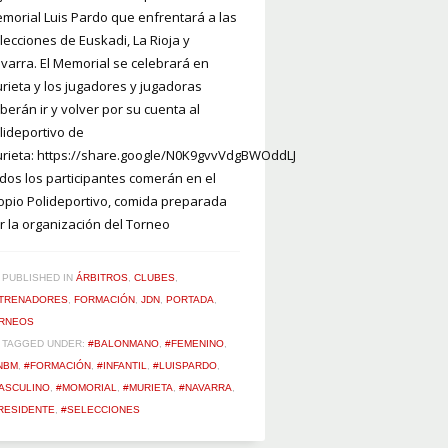
morial Luis Pardo que enfrentará a las
lecciones de Euskadi, La Rioja y
varra. El Memorial se celebrará en
rieta y los jugadores y jugadoras
berán ir y volver por su cuenta al
lideportivo de
rieta: https://share.google/N0K9gvvVdgBWOddLJ
dos los participantes comerán en el
opio Polideportivo, comida preparada
r la organización del Torneo
PUBLISHED IN
ÁRBITROS
,
CLUBES
,
TRENADORES
,
FORMACIÓN
,
JDN
,
PORTADA
,
RNEOS
TAGGED UNDER:
#BALONMANO
,
#FEMENINO
,
NBM
,
#FORMACIÓN
,
#INFANTIL
,
#LUISPARDO
,
ASCULINO
,
#MOMORIAL
,
#MURIETA
,
#NAVARRA
,
RESIDENTE
,
#SELECCIONES