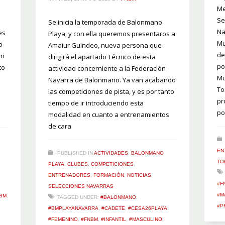
Me
Se
Se inicia la temporada de Balonmano
Na
es
Playa, y con ella queremos presentaros a
Mu
o
Amaiur Guindeo, nueva persona que
de
on
dirigirá el apartado Técnico de esta
po
to
actividad concerniente a la Federación
Mu
Navarra de Balonmano. Ya van acabando
To
las competiciones de pista, y es por tanto
pr
tiempo de ir introduciendo esta
po
modalidad en cuanto a entrenamientos
de cara
EN
PUBLISHED IN
ACTIVIDADES
,
BALONMANO
TO
PLAYA
,
CLUBES
,
COMPETICIONES
,
ENTRENADORES
,
FORMACIÓN
,
NOTICIAS
,
#F
SELECCIONES NAVARRAS
#M
BM
,
TAGGED UNDER:
#BALONMANO
,
#P
#BMPLAYANAVARRA
,
#CADETE
,
#CESA26PLAYA
,
#FEMENINO
,
#FNBM
,
#INFANTIL
,
#MASCULINO
,