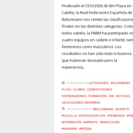
Finalizado el CESA2026 de Bm Playa en
Calella, la Real Federación Española de
Balonmano nos remite las clasificacion
finales en las distintas categorías. Com
todos sabéis, la FNBM ha participado c
cuatro equipos en cadete e infantil, tan
femeninos como masculinos. Los
resultados no han sido todo lo buenos
que hubieran deseado pero la
experiencia,
PUBLISHED IN
ACTIVIDADES
,
BALONMANO
PLAYA
,
CLUBES
,
COMPETICIONES
,
ENTRENADORES
,
FORMACIÓN
,
JDN
,
NOTICIAS
,
SELECCIONES NAVARRAS
TAGGED UNDER:
#BALONMANO
,
#CADETE
,
#CALELLA
,
#CESA2026PLAYA
,
#FEMENINO
,
#FN
#FORMACIÓN
,
#INFANTIL
,
#MASCULINO
,
#NAVARRA
,
#RFEBM