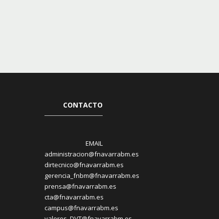
CONTACTO
EMAIL
administracion@fnavarrabm.es
dirtecnico@fnavarrabm.es
gerencia_fnbm@fnavarrabm.es
prensa@fnavarrabm.es
cta@fnavarrabm.es
campus@fnavarrabm.es
valores_DVT@fnavarrabm.es