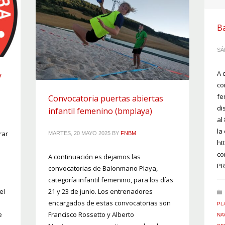
B
SÁ
A 
y
co
fe
Convocatoria puertas abiertas
di
infantil femenino (bmplaya)
al
la
rar
MARTES, 20 MAYO 2025
BY
FNBM
ht
co
A continuación es dejamos las
PR
convocatorias de Balonmano Playa,
categoría infantil femenino, para los días
el
21 y 23 de junio. Los entrenadores
encargados de estas convocatorias son
PL
e
Francisco Rossetto y Alberto
NA