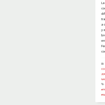
La
co
di
tr
a 
y 
br
en
Fe
co
CO
JD
NA
#F
#N