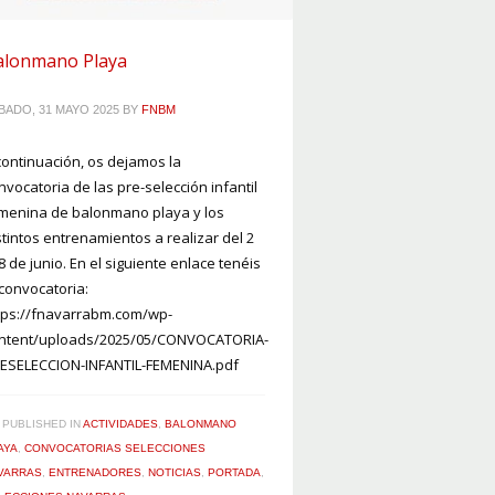
alonmano Playa
BADO, 31 MAYO 2025
BY
FNBM
continuación, os dejamos la
nvocatoria de las pre-selección infantil
menina de balonmano playa y los
stintos entrenamientos a realizar del 2
 8 de junio. En el siguiente enlace tenéis
 convocatoria:
tps://fnavarrabm.com/wp-
ntent/uploads/2025/05/CONVOCATORIA-
ESELECCION-INFANTIL-FEMENINA.pdf
PUBLISHED IN
ACTIVIDADES
,
BALONMANO
AYA
,
CONVOCATORIAS SELECCIONES
VARRAS
,
ENTRENADORES
,
NOTICIAS
,
PORTADA
,