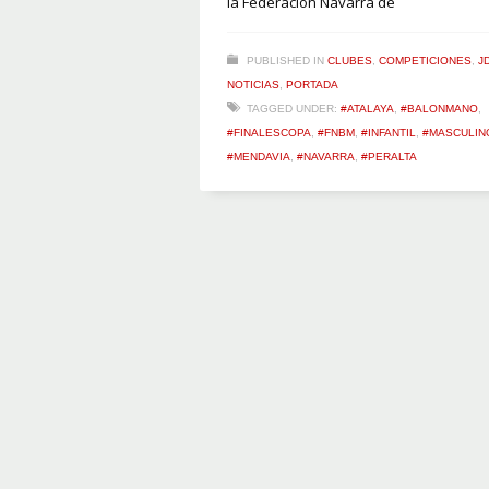
la Federación Navarra de
PUBLISHED IN
CLUBES
,
COMPETICIONES
,
J
NOTICIAS
,
PORTADA
TAGGED UNDER:
#ATALAYA
,
#BALONMANO
,
#FINALESCOPA
,
#FNBM
,
#INFANTIL
,
#MASCULIN
#MENDAVIA
,
#NAVARRA
,
#PERALTA