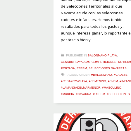
de Selecciones Territoriales al que
Navarra acude con las selecciones
cadetes e infantiles. Hemos tenido
resultados para todos los gustos y,
aunque interesa ganar, lo importante e
pasárselo bien y
PUBLISHED IN
BALONMANO PLAYA
,
CESABMPLAYA2025
,
COMPETICIONES
,
NOTICIA
PORTADA
,
RFEBM
,
SELECCIONES NAVARRAS
TAGGED UNDER:
#BALONMANO
,
#CADETE
,
#CESA2025PLAYA
,
#FEMENINO
,
#FNBM
,
#INFANT
#LAMANGADELMARMENOR
,
#MASCULINO
,
#MURCIA
,
#NAVARRA
,
#RFEBM
,
#SELECCIONES