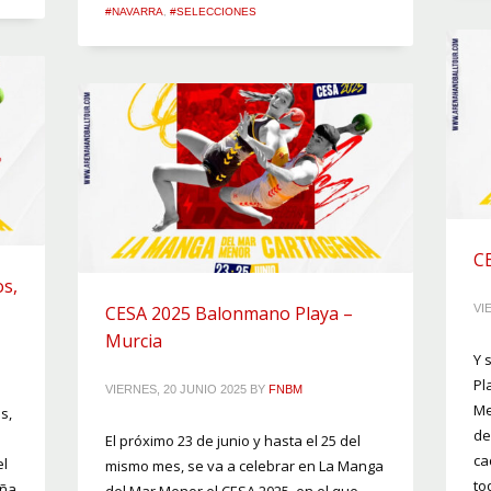
#NAVARRA
,
#SELECCIONES
CE
s,
CESA 2025 Balonmano Playa –
VI
Murcia
Y 
Pl
VIERNES, 20 JUNIO 2025
BY
FNBM
Me
s,
de
El próximo 23 de junio y hasta el 25 del
ca
el
mismo mes, se va a celebrar en La Manga
to
aña
del Mar Menor el CESA 2025, en el que