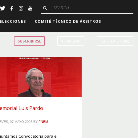
ELECCIONES
COMITÉ TÉCNICO DE ÁRBITROS
SUSCRIBIRSE
AFILIACIÓN
ESCUELA ONLINE
emorial Luis Pardo
EVES, 07 MAYO 2026
BY
FNBM
juntamos Convocatoria para el