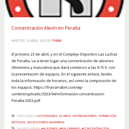
Concentración Alevín en Peralta
MARTES, 11 ABRIL 2023
BY
FNBM
El próximo 23 de abril, y en el Complejo Deportivo Las Luchas
de Peralta, va a tener lugar una concentración de alevines
(femenino y masculino) que dará comienzo a las 9:15 h. con
la presentación de equipos. En el siguiente enlace, tenéis
toda la información de horarios, así como la composición de
los equipos. https://fnavarrabm.com/wp-
content/uploads/2023/04/informacion-concentracion-
Peralta-2023.pdf
PUBLISHED IN
ACTIVIDADES
,
CLUBES
,
ENTRENADORES
,
FORMACIÓN
,
NOTICIAS
,
SELECCIONES NAVARRAS
TAGGED UNDER:
#ALEVINES
,
#BALONMANO
,
#CONCENTRACIÒN
,