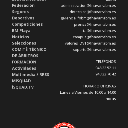
Federación
administracion@fnavarrabm.es
Seguros
dirtecnico@fnavarrabm.es
Deportivos
gerencia_fnbm@fnavarrabm.es
Competiciones
prensa@fnavarrabm.es
BM Playa
cta@fnavarrabm.es
Noticias
campus@fnavarrabm.es
Selecciones
valores_DVT@fnavarrabm.es
COMITÉ TÉCNICO
soporte@fnavarrabm.es
DE ÁRBITROS
TELÉFONOS
FORMACIÓN
948 22 52 11
Actividades
948 22 70 42
Multimedia / RRSS
MISQUAD
HORARIO OFICINAS
iSQUAD.TV
Lunes a Viernes de 10:00 a 14:00
horas