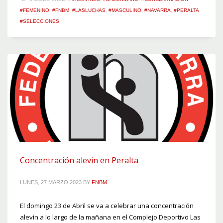
#FEMENINO
,
#FNBM
,
#LASLUCHAS
,
#MASCULINO
,
#NAVARRA
,
#PERALTA
,
#SELECCIONES
Concentración alevín en Peralta
LUNES, 27 MARZO 2023
BY
FNBM
El domingo 23 de Abril se va a celebrar una concentración
alevín a lo largo de la mañana en el Complejo Deportivo Las