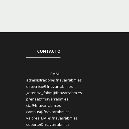
CONTACTO
EMAIL
administracion@fnavarrabm.es
dirtecnico@fnavarrabm.es
gerencia_fnbm@fnavarrabm.es
prensa@fnavarrabm.es
cta@fnavarrabm.es
campus@fnavarrabm.es
valores_DVT@fnavarrabm.es
soporte@fnavarrabm.es