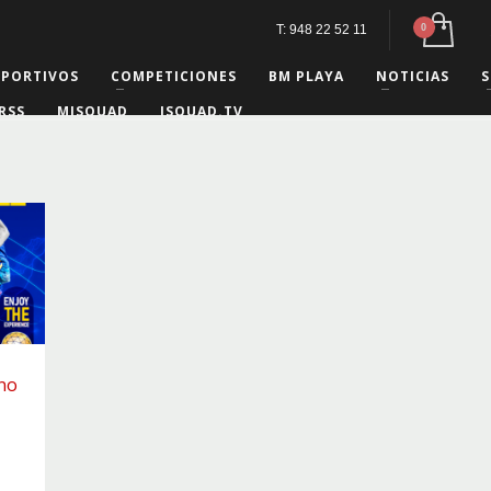
T: 948 22 52 11
EPORTIVOS
COMPETICIONES
BM PLAYA
NOTICIAS
S
RSS
MISQUAD
ISQUAD.TV
no