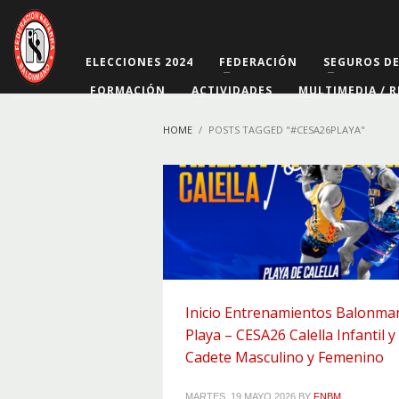
ELECCIONES 2024
FEDERACIÓN
SEGUROS D
FORMACIÓN
ACTIVIDADES
MULTIMEDIA / R
HOME
POSTS TAGGED "#CESA26PLAYA"
Inicio Entrenamientos Balonma
Playa – CESA26 Calella Infantil y
Cadete Masculino y Femenino
MARTES, 19 MAYO 2026
BY
FNBM