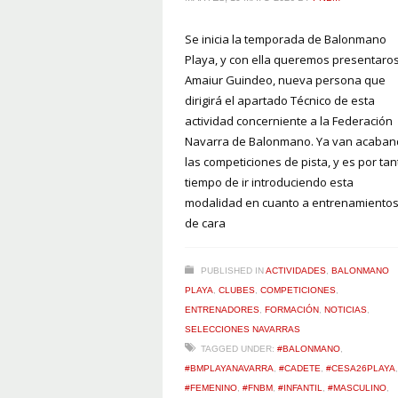
Se inicia la temporada de Balonmano
Playa, y con ella queremos presentaro
Amaiur Guindeo, nueva persona que
dirigirá el apartado Técnico de esta
actividad concerniente a la Federación
Navarra de Balonmano. Ya van acaba
las competiciones de pista, y es por tan
tiempo de ir introduciendo esta
modalidad en cuanto a entrenamiento
de cara
PUBLISHED IN
ACTIVIDADES
,
BALONMANO
PLAYA
,
CLUBES
,
COMPETICIONES
,
ENTRENADORES
,
FORMACIÓN
,
NOTICIAS
,
SELECCIONES NAVARRAS
TAGGED UNDER:
#BALONMANO
,
#BMPLAYANAVARRA
,
#CADETE
,
#CESA26PLAYA
,
#FEMENINO
,
#FNBM
,
#INFANTIL
,
#MASCULINO
,