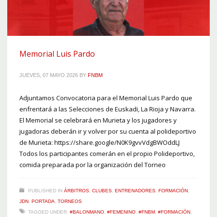
Memorial Luis Pardo
JUEVES, 07 MAYO 2026
BY
FNBM
Adjuntamos Convocatoria para el Memorial Luis Pardo que
enfrentará a las Selecciones de Euskadi, La Rioja y Navarra.
El Memorial se celebrará en Murieta y los jugadores y
jugadoras deberán ir y volver por su cuenta al polideportivo
de Murieta: https://share.google/N0K9gvvVdgBWOddLJ
Todos los participantes comerán en el propio Polideportivo,
comida preparada por la organización del Torneo
PUBLISHED IN
ÁRBITROS
,
CLUBES
,
ENTRENADORES
,
FORMACIÓN
,
JDN
,
PORTADA
,
TORNEOS
TAGGED UNDER:
#BALONMANO
,
#FEMENINO
,
#FNBM
,
#FORMACIÓN
,