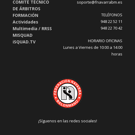
COMITÉ TÉCNICO
soporte@fnavarrabm.es
DE ÁRBITROS
TELÉFONOS
FORMACIÓN
948 22 52 11
Actividades
948 22 70 42
Multimedia / RRSS
MISQUAD
HORARIO OFICINAS
iSQUAD.TV
Lunes a Viernes de 10:00 a 14:00
horas
¡Síguenos en las redes sociales!