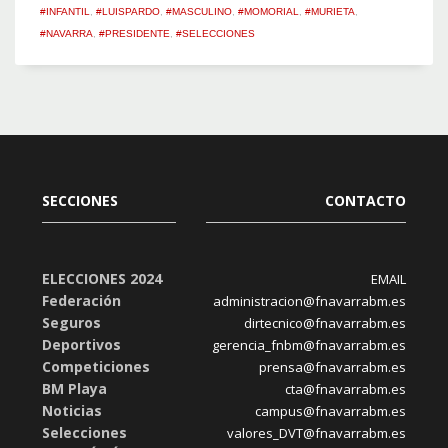
#INFANTIL
,
#LUISPARDO
,
#MASCULINO
,
#MOMORIAL
,
#MURIETA
,
#NAVARRA
,
#PRESIDENTE
,
#SELECCIONES
SECCIONES
CONTACTO
ELECCIONES 2024
EMAIL
Federación
administracion@fnavarrabm.es
Seguros
dirtecnico@fnavarrabm.es
Deportivos
gerencia_fnbm@fnavarrabm.es
Competiciones
prensa@fnavarrabm.es
BM Playa
cta@fnavarrabm.es
Noticias
campus@fnavarrabm.es
Selecciones
valores_DVT@fnavarrabm.es