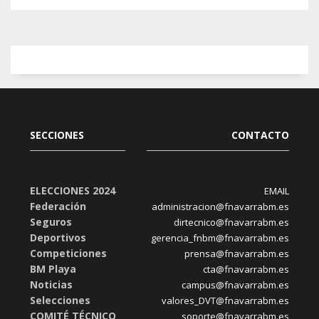
SECCIONES
CONTACTO
ELECCIONES 2024
EMAIL
Federación
administracion@fnavarrabm.es
Seguros
dirtecnico@fnavarrabm.es
Deportivos
gerencia_fnbm@fnavarrabm.es
Competiciones
prensa@fnavarrabm.es
BM Playa
cta@fnavarrabm.es
Noticias
campus@fnavarrabm.es
Selecciones
valores_DVT@fnavarrabm.es
COMITÉ TÉCNICO
soporte@fnavarrabm.es