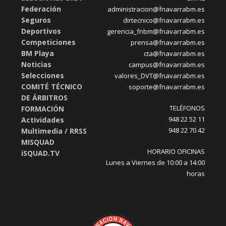
Federación
administracion@fnavarrabm.es
Seguros
dirtecnico@fnavarrabm.es
Deportivos
gerencia_fnbm@fnavarrabm.es
Competiciones
prensa@fnavarrabm.es
BM Playa
cta@fnavarrabm.es
Noticias
campus@fnavarrabm.es
Selecciones
valores_DVT@fnavarrabm.es
COMITÉ TÉCNICO
soporte@fnavarrabm.es
DE ÁRBITROS
TELÉFONOS
FORMACIÓN
948 22 52 11
Actividades
948 22 70 42
Multimedia / RRSS
MISQUAD
HORARIO OFICINAS
iSQUAD.TV
Lunes a Viernes de 10:00 a 14:00
horas