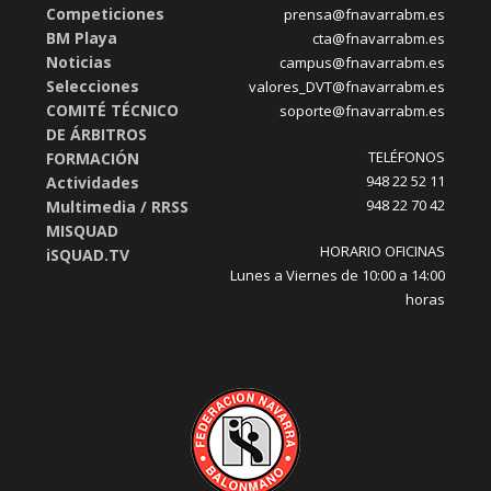
Competiciones
prensa@fnavarrabm.es
BM Playa
cta@fnavarrabm.es
Noticias
campus@fnavarrabm.es
Selecciones
valores_DVT@fnavarrabm.es
COMITÉ TÉCNICO
soporte@fnavarrabm.es
DE ÁRBITROS
TELÉFONOS
FORMACIÓN
948 22 52 11
Actividades
948 22 70 42
Multimedia / RRSS
MISQUAD
HORARIO OFICINAS
iSQUAD.TV
Lunes a Viernes de 10:00 a 14:00
horas