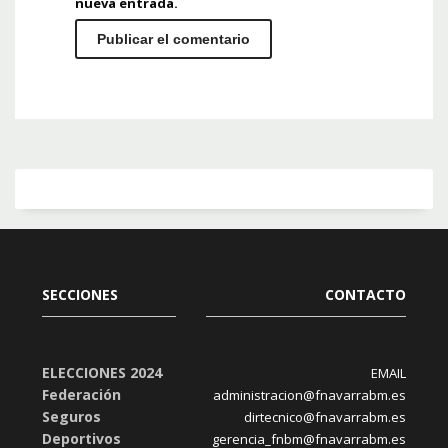
nueva entrada.
SECCIONES
CONTACTO
ELECCIONES 2024
EMAIL
Federación
administracion@fnavarrabm.es
Seguros
dirtecnico@fnavarrabm.es
Deportivos
gerencia_fnbm@fnavarrabm.es