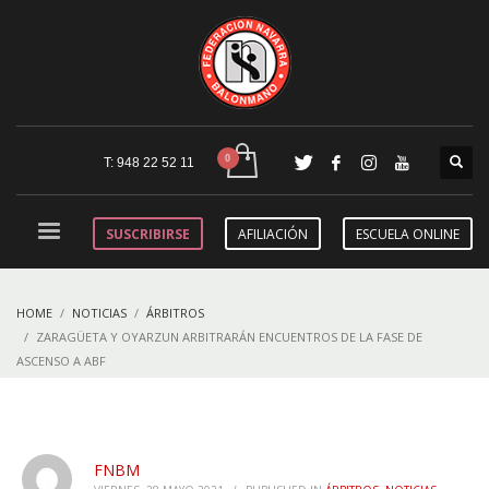
T: 948 22 52 11
SUSCRIBIRSE
AFILIACIÓN
ESCUELA ONLINE
HOME
NOTICIAS
ÁRBITROS
ZARAGÜETA Y OYARZUN ARBITRARÁN ENCUENTROS DE LA FASE DE
ASCENSO A ABF
FNBM