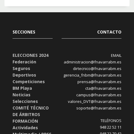
SECCIONES
CONTACTO
ELECCIONES 2024
EMAIL
Federación
administracion@fnavarrabm.es
Seguros
dirtecnico@fnavarrabm.es
Deportivos
gerencia_fnbm@fnavarrabm.es
Competiciones
prensa@fnavarrabm.es
BM Playa
cta@fnavarrabm.es
Noticias
campus@fnavarrabm.es
Selecciones
valores_DVT@fnavarrabm.es
COMITÉ TÉCNICO
soporte@fnavarrabm.es
DE ÁRBITROS
TELÉFONOS
FORMACIÓN
948 22 52 11
Actividades
948 22 70 42