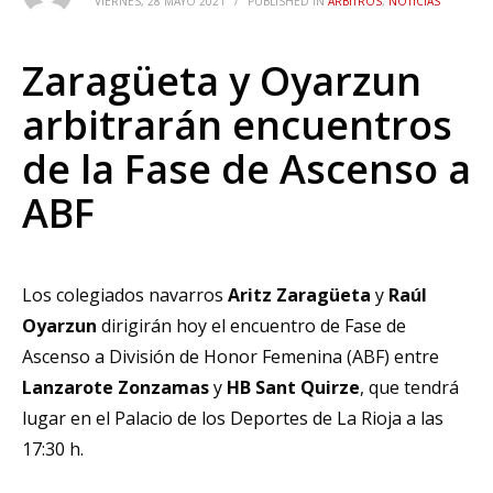
VIERNES, 28 MAYO 2021
/
PUBLISHED IN
ÁRBITROS
,
NOTICIAS
Zaragüeta y Oyarzun
arbitrarán encuentros
de la Fase de Ascenso a
ABF
Los colegiados navarros
Aritz Zaragüeta
y
Raúl
Oyarzun
dirigirán hoy el encuentro de Fase de
Ascenso a División de Honor Femenina (ABF) entre
Lanzarote Zonzamas
y
HB Sant Quirze
, que tendrá
lugar en el Palacio de los Deportes de La Rioja a las
17:30 h.