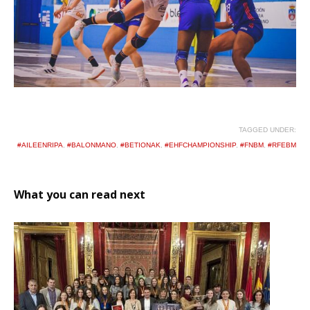
TAGGED UNDER:
#AILEENRIPA
,
#BALONMANO
,
#BETIONAK
,
#EHFCHAMPIONSHIP
,
#FNBM
,
#RFEBM
What you can read next