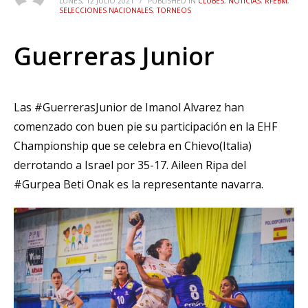
LUNES, 12 JULIO 2021
/
PUBLISHED IN
CLUBES
,
NOTICIAS
,
RFEBM
,
SELECCIONES NACIONALES
,
TORNEOS
Guerreras Junior
Las #GuerrerasJunior de Imanol Alvarez han
comenzado con buen pie su participación en la EHF
Championship que se celebra en Chievo(Italia)
derrotando a Israel por 35-17. Aileen Ripa del
#Gurpea Beti Onak es la representante navarra.