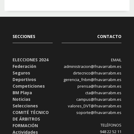
SECCIONES
CONTACTO
ELECCIONES 2024
EMAIL
Federación
administracion@fnavarrabm.es
Seguros
dirtecnico@fnavarrabm.es
Deportivos
gerencia_fnbm@fnavarrabm.es
Competiciones
prensa@fnavarrabm.es
BM Playa
cta@fnavarrabm.es
Noticias
campus@fnavarrabm.es
Selecciones
valores_DVT@fnavarrabm.es
COMITÉ TÉCNICO
soporte@fnavarrabm.es
DE ÁRBITROS
TELÉFONOS
FORMACIÓN
948 22 52 11
Actividades