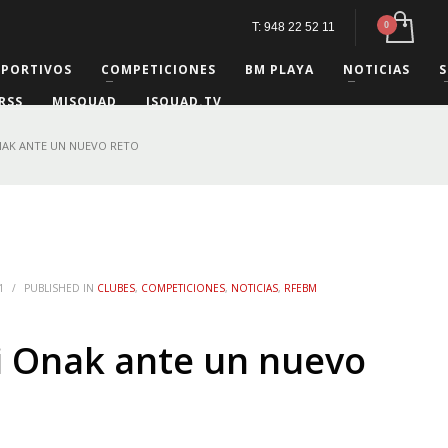
T: 948 22 52 11
EPORTIVOS
COMPETICIONES
BM PLAYA
NOTICIAS
S
RSS
MISQUAD
ISQUAD.TV
NAK ANTE UN NUEVO RETO
1
/
PUBLISHED IN
CLUBES
,
COMPETICIONES
,
NOTICIAS
,
RFEBM
i Onak ante un nuevo