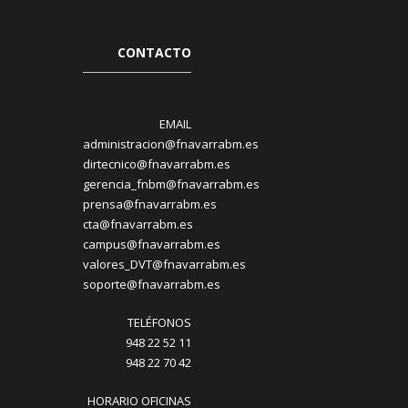
CONTACTO
EMAIL
administracion@fnavarrabm.es
dirtecnico@fnavarrabm.es
gerencia_fnbm@fnavarrabm.es
prensa@fnavarrabm.es
cta@fnavarrabm.es
campus@fnavarrabm.es
valores_DVT@fnavarrabm.es
soporte@fnavarrabm.es
TELÉFONOS
948 22 52 11
948 22 70 42
HORARIO OFICINAS