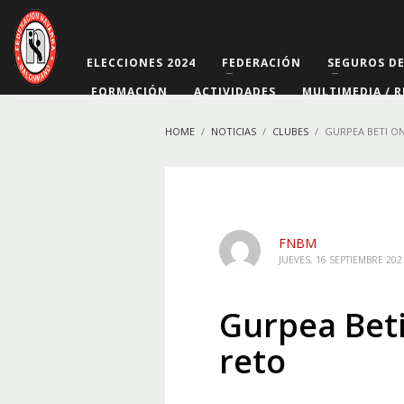
ELECCIONES 2024
FEDERACIÓN
SEGUROS D
FORMACIÓN
ACTIVIDADES
MULTIMEDIA / R
HOME
NOTICIAS
CLUBES
GURPEA BETI O
FNBM
JUEVES, 16 SEPTIEMBRE 202
Gurpea Bet
reto