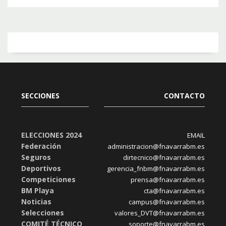
SECCIONES
CONTACTO
ELECCIONES 2024
EMAIL
Federación
administracion@fnavarrabm.es
Seguros
dirtecnico@fnavarrabm.es
Deportivos
gerencia_fnbm@fnavarrabm.es
Competiciones
prensa@fnavarrabm.es
BM Playa
cta@fnavarrabm.es
Noticias
campus@fnavarrabm.es
Selecciones
valores_DVT@fnavarrabm.es
COMITÉ TÉCNICO
soporte@fnavarrabm.es