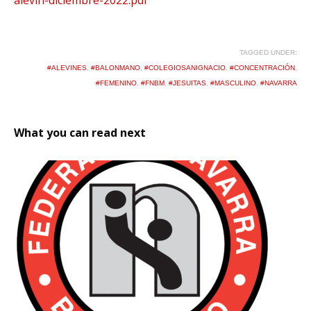
TAGGED UNDER:
#ALEVINES
,
#BALONMANO
,
#COLEGIOSANIGNACIO
,
#CONCENTRACIÓN
,
#FEMENINO
,
#FNBM
,
#JESUITAS
,
#MASCULINO
,
#NAVARRA
What you can read next