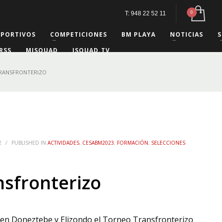
T: 948 22 52 11
EPORTIVOS
COMPETICIONES
BM PLAYA
NOTICIAS
S
RSS
MISQUAD
ISQUAD.TV
RANSFRONTERIZO
2
/
PUBLISHED IN
ACTIVIDADES
,
CESABM2023
,
FORMACIÓN
,
SELECCIONES
sfronterizo
ó en Doneztebe y Elizondo el Torneo Transfronterizo