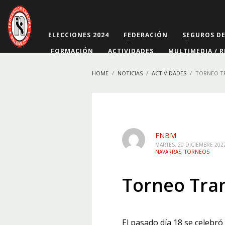
ELECCIONES 2024
FEDERACIÓN
SEGUROS D
FORMACIÓN
ACTIVIDADES
MULTIMEDIA / R
HOME
NOTICIAS
ACTIVIDADES
TORNEO T
FNBM
MARTES, 20 DICIEMBRE 202
NAVARRAS
,
TORNEOS
Torneo Tran
El pasado día 18 se celebr