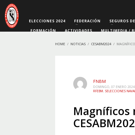
ELECCIONES 2024
FEDERACIÓN
SEGUROS D
FORMACIÓN
ACTIVIDADES
MULTIMEDIA / R
HOME
NOTICIAS
CESABM2024
MAGNÍFICO
FNBM
DOMINGO, 07 ENERO 2024
RFEBM
,
SELECCIONES NAVA
Magníficos 
CESABM202