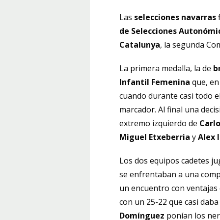
Las
selecciones navarras
f
de Selecciones Autonómi
Catalunya
, la segunda Com
La primera medalla, la de
b
Infantil Femenina
que, en 
cuando durante casi todo e
marcador. Al final una deci
extremo izquierdo de
Carlo
Miguel
Etxeberria
y
Alex 
Los dos equipos cadetes ju
se enfrentaban a una comp
un encuentro con ventajas d
con un 25-22 que casi daba 
Domínguez
ponían los nerv