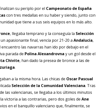
inalizan su periplo por el
Campeonato de España
cas
con tres medallas en su haber y siendo, junto con
unidad que tiene a sus seis equipos en lo más alto.
ronce
, llegaba temprano y la conseguía la
Selección
un apasionante final, vencía por 21-20 a
Andalucía
,
l encuentro las navarras han ido por debajo en el
siva parada de
Polina Alexandrovna
y un gol desde el
ta Chivite
, han dado la presea de bronce a las de
Izuriaga
.
gaban a la misma hora. Las chicas de
Oscar Pascual
licada
Selección de la Comunidad Valenciana
. Tras
e las valencianas, se llegaba a los últimos minutos
la victoria a las contrarias, pero dos goles de
Ane
ios en el banquillo valenciano que, finalmente, se