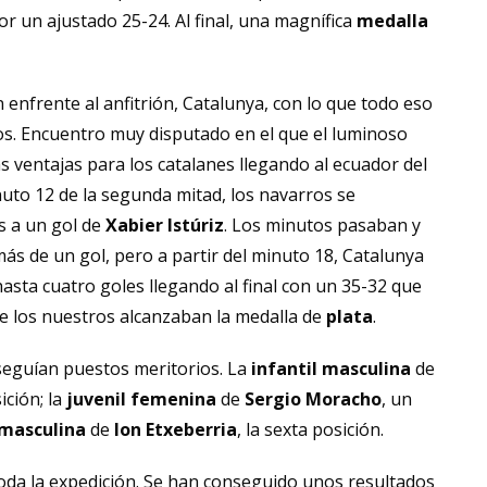
 por un ajustado 25-24. Al final, una magnífica
medalla
 enfrente al anfitrión, Catalunya, con lo que todo eso
ros. Encuentro muy disputado en el que el luminoso
 ventajas para los catalanes llegando al ecuador del
nuto 12 de la segunda mitad, los navarros se
s a un gol de
Xabier Istúriz
. Los minutos pasaban y
más de un gol, pero a partir del minuto 18, Catalunya
asta cuatro goles llegando al final con un 35-32 que
 los nuestros alcanzaban la medalla de
plata
.
nseguían puestos meritorios. La
infantil masculina
de
ición; la
juvenil femenina
de
Sergio Moracho
, un
 masculina
de
Ion
Etxeberria
, la sexta posición.
da la expedición. Se han conseguido unos resultados