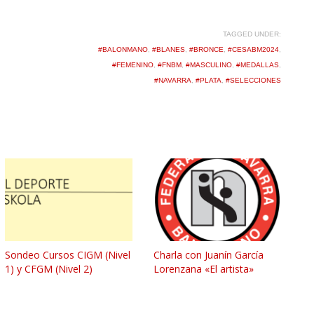
TAGGED UNDER:
#BALONMANO
,
#BLANES
,
#BRONCE
,
#CESABM2024
,
#FEMENINO
,
#FNBM
,
#MASCULINO
,
#MEDALLAS
,
#NAVARRA
,
#PLATA
,
#SELECCIONES
Sondeo Cursos CIGM (Nivel
Charla con Juanín García
1) y CFGM (Nivel 2)
Lorenzana «El artista»