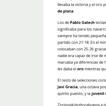
llevaba la victoria y el oro
de plata
.
Los de
Pablo Galech
tenían
significaba para los navar
siempre ha tenido pequeñas
partido con 21-18. En el mi
colocaban con 25-26 gracia
nadie era capaz de irse de 
marcaba ya diferencias de h
les daba el
oro
mientras que
El resto de selecciones co
Javi Gracia
, una octava pos
quinto puesto, y la
juvenil
Zorionak/enhorabuena a to