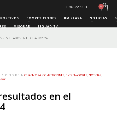
T: 948 22 52 11
EPORTIVOS
COMPETICIONES
BM PLAYA
NOTICIAS
S
RSS
MISQUAD
ISQUAD.TV
S RESULTADOS EN EL CESABM2024
/
PUBLISHED IN
CESABM2024
,
COMPETICIONES
,
ENTRENADORES
,
NOTICIAS
,
RRAS
resultados en el
4