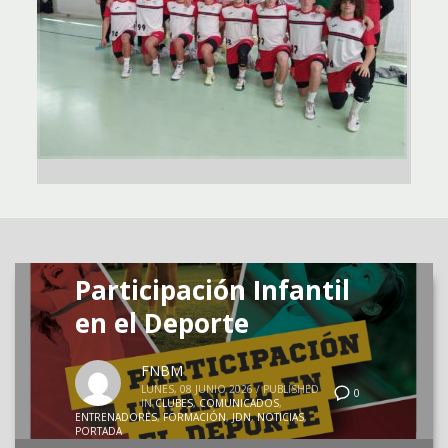
Participación Infantil
en el Deporte
FNBM
LUNES, 08 JUNIO 2026
/
PUBLISHED
0
IN
CLUBES
,
COMUNICADOS
,
ENTRENADORES
,
FORMACIÓN
,
JDN
,
NOTICIAS
,
PORTADA