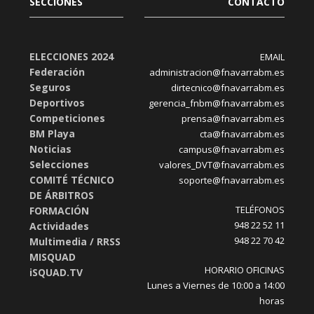
SECCIONES
CONTACTO
ELECCIONES 2024
EMAIL
Federación
administracion@fnavarrabm.es
Seguros
dirtecnico@fnavarrabm.es
Deportivos
gerencia_fnbm@fnavarrabm.es
Competiciones
prensa@fnavarrabm.es
BM Playa
cta@fnavarrabm.es
Noticias
campus@fnavarrabm.es
Selecciones
valores_DVT@fnavarrabm.es
COMITÉ TÉCNICO
soporte@fnavarrabm.es
DE ÁRBITROS
TELÉFONOS
FORMACIÓN
948 22 52 11
Actividades
948 22 70 42
Multimedia / RRSS
MISQUAD
HORARIO OFICINAS
iSQUAD.TV
Lunes a Viernes de 10:00 a 14:00
horas