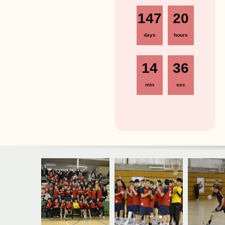
147
20
days
hours
14
35
min
sec