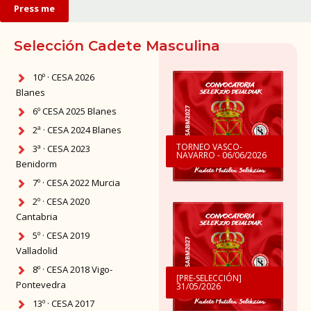
Press me
10º · CESA 2026
Blanes
6º CESA 2025 Blanes
2ª · CESA 2024 Blanes
TORNEO VASCO-
3ª · CESA 2023
NAVARRO - 06/06/2026
Benidorm
7º · CESA 2022 Murcia
2º · CESA 2020
Cantabria
5º · CESA 2019
Valladolid
8º · CESA 2018 Vigo-
[PRE-SELECCIÓN]
Pontevedra
31/05/2026
13º · CESA 2017