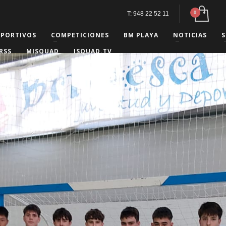
T: 948 22 52 11
EPORTIVOS
COMPETICIONES
BM PLAYA
NOTICIAS
S
RSS
MISQUAD
ISQUAD.TV