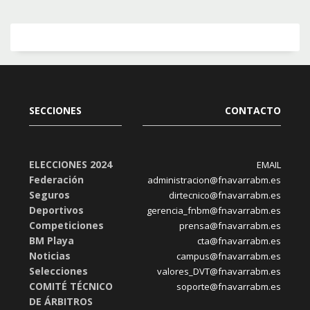
SECCIONES
CONTACTO
ELECCIONES 2024
EMAIL
Federación
administracion@fnavarrabm.es
Seguros
dirtecnico@fnavarrabm.es
Deportivos
gerencia_fnbm@fnavarrabm.es
Competiciones
prensa@fnavarrabm.es
BM Playa
cta@fnavarrabm.es
Noticias
campus@fnavarrabm.es
Selecciones
valores_DVT@fnavarrabm.es
COMITÉ TÉCNICO
soporte@fnavarrabm.es
DE ÁRBITROS