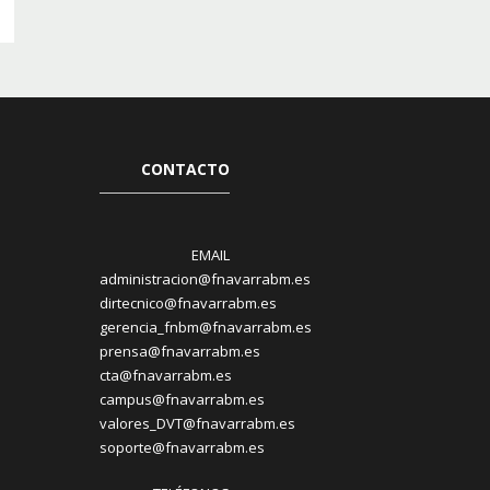
CONTACTO
EMAIL
administracion@fnavarrabm.es
dirtecnico@fnavarrabm.es
gerencia_fnbm@fnavarrabm.es
prensa@fnavarrabm.es
cta@fnavarrabm.es
campus@fnavarrabm.es
valores_DVT@fnavarrabm.es
soporte@fnavarrabm.es