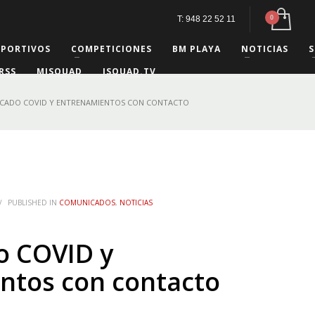
T: 948 22 52 11
EPORTIVOS
COMPETICIONES
BM PLAYA
NOTICIAS
S
RSS
MISQUAD
ISQUAD.TV
CADO COVID Y ENTRENAMIENTOS CON CONTACTO
/
PUBLISHED IN
COMUNICADOS
,
NOTICIAS
 COVID y
ntos con contacto