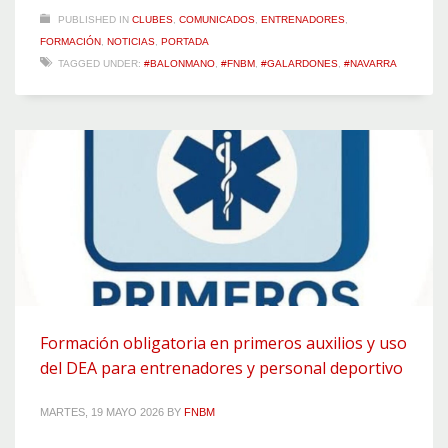
PUBLISHED IN
CLUBES
,
COMUNICADOS
,
ENTRENADORES
,
FORMACIÓN
,
NOTICIAS
,
PORTADA
TAGGED UNDER:
#BALONMANO
,
#FNBM
,
#GALARDONES
,
#NAVARRA
Formación obligatoria en primeros auxilios y uso
del DEA para entrenadores y personal deportivo
MARTES, 19 MAYO 2026
BY
FNBM