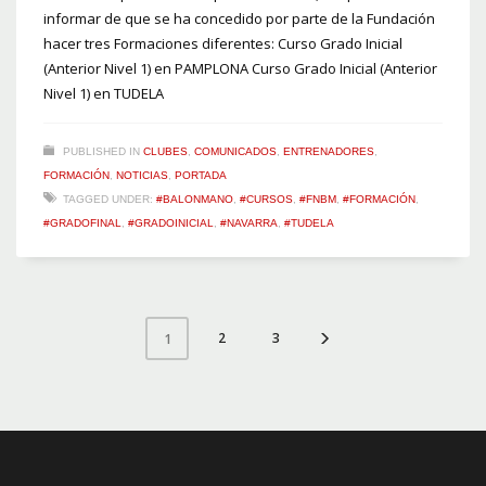
informar de que se ha concedido por parte de la Fundación
hacer tres Formaciones diferentes: Curso Grado Inicial
(Anterior Nivel 1) en PAMPLONA Curso Grado Inicial (Anterior
Nivel 1) en TUDELA
PUBLISHED IN
CLUBES
,
COMUNICADOS
,
ENTRENADORES
,
FORMACIÓN
,
NOTICIAS
,
PORTADA
TAGGED UNDER:
#BALONMANO
,
#CURSOS
,
#FNBM
,
#FORMACIÓN
,
#GRADOFINAL
,
#GRADOINICIAL
,
#NAVARRA
,
#TUDELA
2
3
1