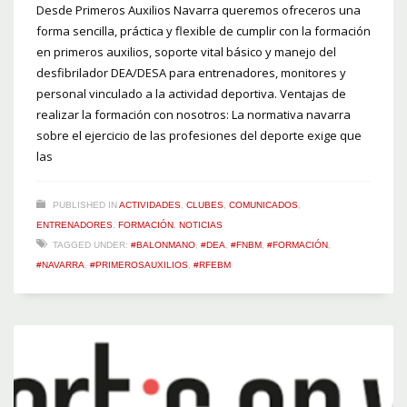
Desde Primeros Auxilios Navarra queremos ofreceros una
forma sencilla, práctica y flexible de cumplir con la formación
en primeros auxilios, soporte vital básico y manejo del
desfibrilador DEA/DESA para entrenadores, monitores y
personal vinculado a la actividad deportiva. Ventajas de
realizar la formación con nosotros: La normativa navarra
sobre el ejercicio de las profesiones del deporte exige que
las
PUBLISHED IN
ACTIVIDADES
,
CLUBES
,
COMUNICADOS
,
ENTRENADORES
,
FORMACIÓN
,
NOTICIAS
TAGGED UNDER:
#BALONMANO
,
#DEA
,
#FNBM
,
#FORMACIÓN
,
#NAVARRA
,
#PRIMEROSAUXILIOS
,
#RFEBM