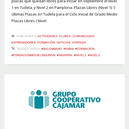
plazas que quedan libres para iniciar en septiembre el Nivel
1 en Tudela, y Nivel 2 en Pamplona. Plazas Libres (Nivel 1): 5
últimas Plazas en Tudela para el Ciclo Inicial de Grado Medio
Plazas Libres ( Nivel
PUBLISHED IN
ACTIVIDADES
,
CLUBES
,
COMUNICADOS
,
ENTRENADORES
,
FORMACIÓN
,
NOTICIAS
,
PORTADA
TAGGED UNDER:
#BALONMANO
,
#FNBM
,
#FORMACIÓN
,
#FUNDACIONMIGUELINDURAIN
,
#NAVARRA
,
#NIVEL1
,
#NIVEL2