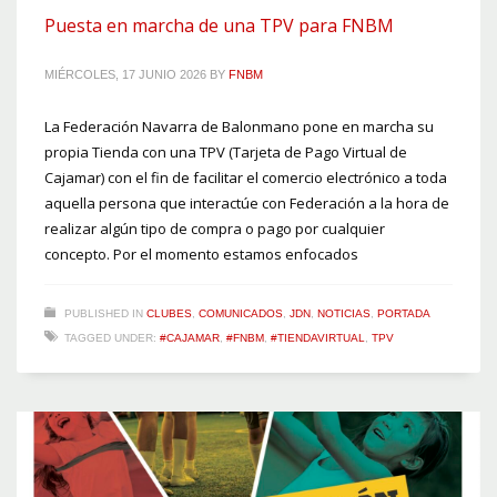
Puesta en marcha de una TPV para FNBM
MIÉRCOLES, 17 JUNIO 2026
BY
FNBM
La Federación Navarra de Balonmano pone en marcha su
propia Tienda con una TPV (Tarjeta de Pago Virtual de
Cajamar) con el fin de facilitar el comercio electrónico a toda
aquella persona que interactúe con Federación a la hora de
realizar algún tipo de compra o pago por cualquier
concepto. Por el momento estamos enfocados
PUBLISHED IN
CLUBES
,
COMUNICADOS
,
JDN
,
NOTICIAS
,
PORTADA
TAGGED UNDER:
#CAJAMAR
,
#FNBM
,
#TIENDAVIRTUAL
,
TPV