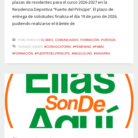
plazas de residentes para el curso 2026-2027 en la
Residencia Deportiva “Fuerte del Príncipe”. El plazo de
entrega de solicitudes finaliza el día 19 de junio de 2026,
pudiendo realizarse el trámite de
PUBLISHED IN
CLUBES
,
COMUNICADOS
,
FORMACIÓN
,
PORTADA
TAGGED UNDER:
#CONVOCATORIA
,
#FEMENINO
,
#FNBM
,
#FORMACIÓN
,
#FUERTEDELPRINCIPE
,
#MASCULINO
,
#NAVARRA