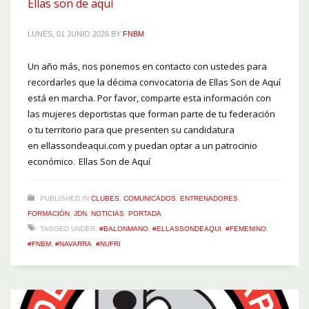
Ellas son de aquí
LUNES, 01 JUNIO 2026
BY
FNBM
Un año más, nos ponemos en contacto con ustedes para
recordarles que la décima convocatoria de Ellas Son de Aquí
está en marcha. Por favor, comparte esta información con
las mujeres deportistas que forman parte de tu federación
o tu territorio para que presenten su candidatura
en ellassondeaqui.com y puedan optar a un patrocinio
económico. Ellas Son de Aquí
PUBLISHED IN
CLUBES
,
COMUNICADOS
,
ENTRENADORES
,
FORMACIÓN
,
JDN
,
NOTICIAS
,
PORTADA
TAGGED UNDER:
#BALONMANO
,
#ELLASSONDEAQUI
,
#FEMENINO
,
#FNBM
,
#NAVARRA
,
#NUFRI