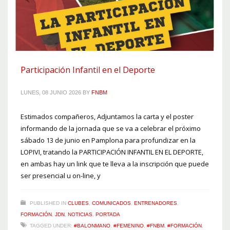
Participación Infantil en el Deporte
LUNES, 08 JUNIO 2026
BY
FNBM
Estimados compañeros, Adjuntamos la carta y el poster
informando de la jornada que se va a celebrar el próximo
sábado 13 de junio en Pamplona para profundizar en la
LOPIVI, tratando la PARTICIPACIÓN INFANTIL EN EL DEPORTE,
en ambas hay un link que te lleva a la inscripción que puede
ser presencial u on-line, y
PUBLISHED IN
CLUBES
,
COMUNICADOS
,
ENTRENADORES
,
FORMACIÓN
,
JDN
,
NOTICIAS
,
PORTADA
TAGGED UNDER:
#BALONMANO
,
#FEMENINO
,
#FNBM
,
#FORMACIÓN
,