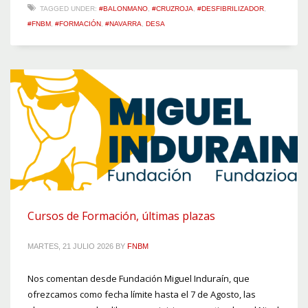
TAGGED UNDER:
#BALONMANO
,
#CRUZROJA
,
#DESFIBRILIZADOR
,
#FNBM
,
#FORMACIÓN
,
#NAVARRA
,
DESA
Cursos de Formación, últimas plazas
MARTES, 21 JULIO 2026
BY
FNBM
Nos comentan desde Fundación Miguel Induraín, que
ofrezcamos como fecha límite hasta el 7 de Agosto, las