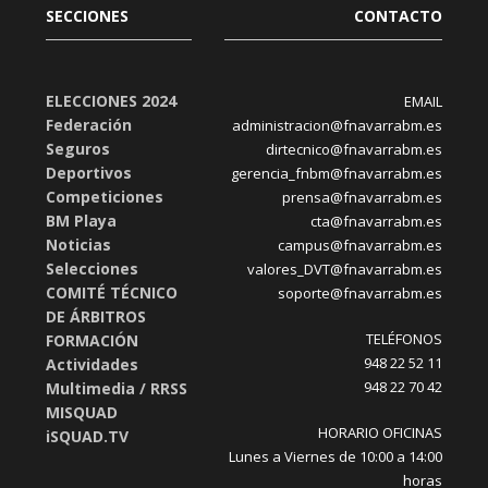
SECCIONES
CONTACTO
ELECCIONES 2024
EMAIL
Federación
administracion@fnavarrabm.es
Seguros
dirtecnico@fnavarrabm.es
Deportivos
gerencia_fnbm@fnavarrabm.es
Competiciones
prensa@fnavarrabm.es
BM Playa
cta@fnavarrabm.es
Noticias
campus@fnavarrabm.es
Selecciones
valores_DVT@fnavarrabm.es
COMITÉ TÉCNICO
soporte@fnavarrabm.es
DE ÁRBITROS
TELÉFONOS
FORMACIÓN
948 22 52 11
Actividades
948 22 70 42
Multimedia / RRSS
MISQUAD
HORARIO OFICINAS
iSQUAD.TV
Lunes a Viernes de 10:00 a 14:00
horas