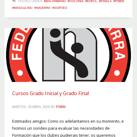
TAGGED UNDER:
#BALONMANO
,
#COLONIA
,
#EHFCL
,
#FINAL4
,
#FNBM
,
#MASCULINO
,
#NAVARRA
,
#SORTEO
Cursos Grado Inicial y Grado Final
MARTES, 28 ABRIL 2026
BY
FNBM
Estimados amigos: Como os adelantamos en su momento, e
hicimos un sondeo para evaluar las necesidades de
Formación que los clubes pudierais tener, os queremos