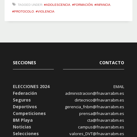
TAGGED UNDER:
#ADOLESCENCIA
,
#FORMACIÓN
,
#INFANCIA
,
#PROTOCOLO
,
#VIOLENCIA
SECCIONES
CONTACTO
ELECCIONES 2024
EMAIL
Federación
administracion@fnavarrabm.es
Seguros
dirtecnico@fnavarrabm.es
Deportivos
gerencia_fnbm@fnavarrabm.es
Competiciones
prensa@fnavarrabm.es
BM Playa
cta@fnavarrabm.es
Noticias
campus@fnavarrabm.es
Selecciones
valores_DVT@fnavarrabm.es