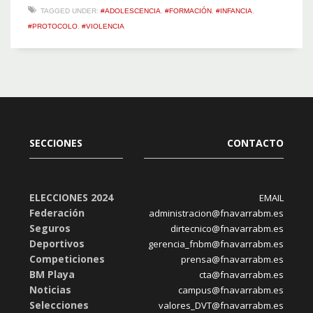
TAGGED UNDER:
#ADOLESCENCIA
,
#FORMACIÓN
,
#INFANCIA
,
#PROTOCOLO
,
#VIOLENCIA
SECCIONES
CONTACTO
ELECCIONES 2024
EMAIL
Federación
administracion@fnavarrabm.es
Seguros
dirtecnico@fnavarrabm.es
Deportivos
gerencia_fnbm@fnavarrabm.es
Competiciones
prensa@fnavarrabm.es
BM Playa
cta@fnavarrabm.es
Noticias
campus@fnavarrabm.es
Selecciones
valores_DVT@fnavarrabm.es