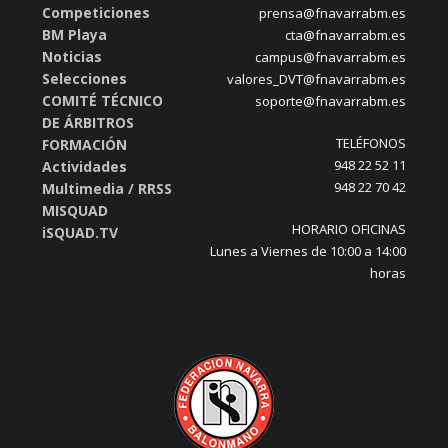
Competiciones
prensa@fnavarrabm.es
BM Playa
cta@fnavarrabm.es
Noticias
campus@fnavarrabm.es
Selecciones
valores_DVT@fnavarrabm.es
COMITÉ TÉCNICO
soporte@fnavarrabm.es
DE ÁRBITROS
TELÉFONOS
FORMACIÓN
948 22 52 11
Actividades
948 22 70 42
Multimedia / RRSS
MISQUAD
HORARIO OFICINAS
iSQUAD.TV
Lunes a Viernes de 10:00 a 14:00
horas