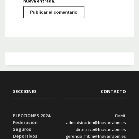
nueva entrada.
SECCIONES
CONTACTO
ELECCIONES 2024
EMAIL
Federación
administracion@fnavarrabm.es
Seguros
dirtecnico@fnavarrabm.es
Deportivos
gerencia_fnbm@fnavarrabm.es