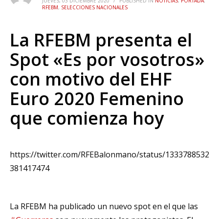
JUEVES, 03 DICIEMBRE 2020
/
PUBLISHED IN
NOTICIAS
,
PORTADA
,
RFEBM
,
SELECCIONES NACIONALES
La RFEBM presenta el
Spot «Es por vosotros»
con motivo del EHF
Euro 2020 Femenino
que comienza hoy
https://twitter.com/RFEBalonmano/status/1333788532
381417474
La RFEBM ha publicado un nuevo spot en el que las