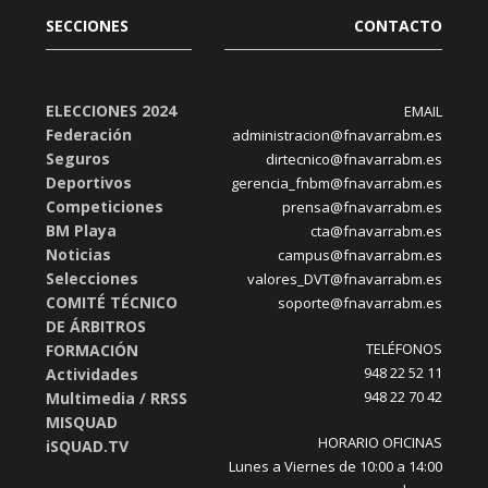
SECCIONES
CONTACTO
ELECCIONES 2024
EMAIL
Federación
administracion@fnavarrabm.es
Seguros
dirtecnico@fnavarrabm.es
Deportivos
gerencia_fnbm@fnavarrabm.es
Competiciones
prensa@fnavarrabm.es
BM Playa
cta@fnavarrabm.es
Noticias
campus@fnavarrabm.es
Selecciones
valores_DVT@fnavarrabm.es
COMITÉ TÉCNICO
soporte@fnavarrabm.es
DE ÁRBITROS
TELÉFONOS
FORMACIÓN
948 22 52 11
Actividades
948 22 70 42
Multimedia / RRSS
MISQUAD
HORARIO OFICINAS
iSQUAD.TV
Lunes a Viernes de 10:00 a 14:00