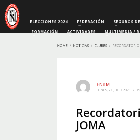
ELECCIONES 2024
FEDERACIÓN
SEGUROS D
FORMACIÓN
ACTIVIDADES
MULTIMEDIA / R
HOME
NOTICIAS
CLUBES
RECORDATORIO 
FNBM
LUNES, 21 JULIO 2025
/
P
Recordatori
JOMA