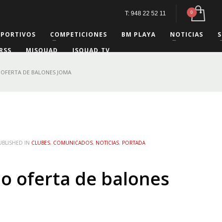
T: 948 22 52 11
EPORTIVOS
COMPETICIONES
BM PLAYA
NOTICIAS
S
RSS
MISQUAD
ISQUAD.TV
OFERTA DE BALONES JOMA
UBLISHED IN
CLUBES
,
COMUNICADOS
,
NOTICIAS
,
PORTADA
o oferta de balones