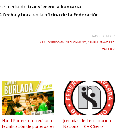
rse mediante
transferencia bancaria
.
rá
fecha y hora
en la
oficina de la Federación
.
TAGGED UNDER:
#BALONESJOMA
,
#BALONMANO
,
#FNBM
,
#NAVARRA
,
#OFERTA
Hand Porters ofrecerá una
Jornadas de Tecnificación
tecnificación de porteros en
Nacional – CAR Sierra