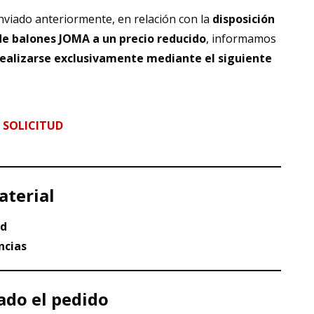
nviado anteriormente, en relación con la
disposición
de balones JOMA a un precio reducido
, informamos
realizarse exclusivamente mediante el siguiente
 SOLICITUD
aterial
ud
ncias
ado el pedido