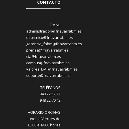
CONTACTO
EMAIL
administracion@fnavarrabm.es
dirtecnico@fnavarrabm.es
gerencia_fnbm@fnavarrabm.es
prensa@fnavarrabm.es
cta@fnavarrabm.es
campus@fnavarrabm.es
valores_DVT@fnavarrabm.es
soporte@fnavarrabm.es
TELÉFONOS
948 22 52 11
948 22 70 42
HORARIO OFICINAS
Lunes a Viernes de
10:00 a 14:00 horas