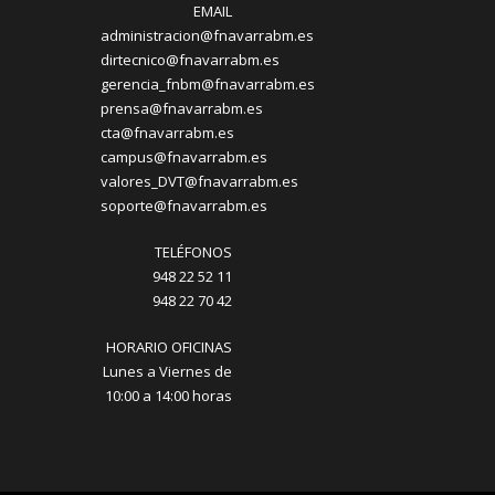
EMAIL
administracion@fnavarrabm.es
dirtecnico@fnavarrabm.es
gerencia_fnbm@fnavarrabm.es
prensa@fnavarrabm.es
cta@fnavarrabm.es
campus@fnavarrabm.es
valores_DVT@fnavarrabm.es
soporte@fnavarrabm.es
TELÉFONOS
948 22 52 11
948 22 70 42
HORARIO OFICINAS
Lunes a Viernes de
10:00 a 14:00 horas