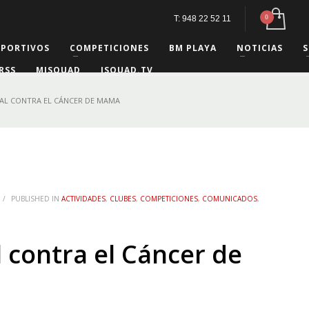
T: 948 22 52 11
EPORTIVOS
COMPETICIONES
BM PLAYA
NOTICIAS
S
RSS
MISQUAD
ISQUAD.TV
AL CONTRA EL CÁNCER DE MAMA
/
PUBLISHED IN
ACTIVIDADES
,
CLUBES
,
COMPETICIONES
,
COMUNICADOS
,
 contra el Cáncer de