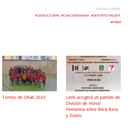
TAGGED UNDER:
#19DEOCTUBRE
,
#CANCERDEMAMA
,
#DEPORTEYMUJER
,
#FNBM
Torneo de Oñati 2023
Lerín acogerá un partido de
División de Honor
Femenina entre Bera Bera
y Zuazo