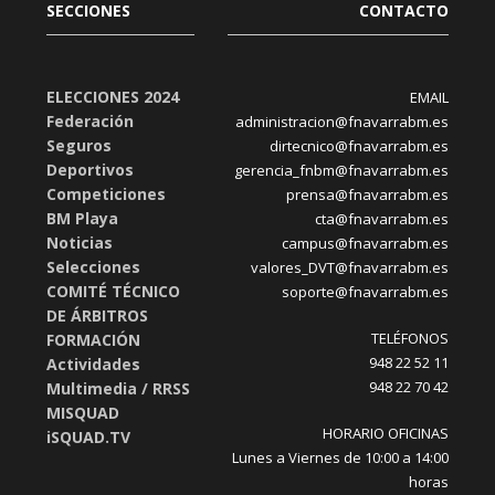
SECCIONES
CONTACTO
ELECCIONES 2024
EMAIL
Federación
administracion@fnavarrabm.es
Seguros
dirtecnico@fnavarrabm.es
Deportivos
gerencia_fnbm@fnavarrabm.es
Competiciones
prensa@fnavarrabm.es
BM Playa
cta@fnavarrabm.es
Noticias
campus@fnavarrabm.es
Selecciones
valores_DVT@fnavarrabm.es
COMITÉ TÉCNICO
soporte@fnavarrabm.es
DE ÁRBITROS
TELÉFONOS
FORMACIÓN
948 22 52 11
Actividades
948 22 70 42
Multimedia / RRSS
MISQUAD
HORARIO OFICINAS
iSQUAD.TV
Lunes a Viernes de 10:00 a 14:00
horas