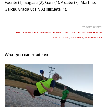
Fuente (1), Sagasti (2), Goñi (1), Aldabe (7), Martínez,
García, Gracia U(1) y Azpilicueta (1).
TAGGED UNDER:
#BALONMANO
,
#CESABM2022
,
#CUARTOSDEFINAL
,
#FEMENINO
,
#FNBM
,
#MASCULINO
,
#NAVARRA
,
#SEMIFINALES
What you can read next