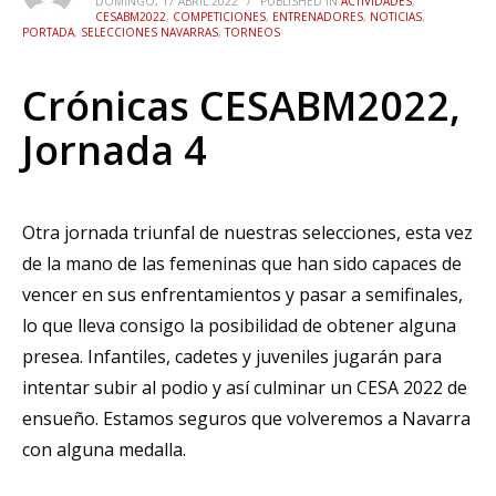
DOMINGO, 17 ABRIL 2022
/
PUBLISHED IN
ACTIVIDADES
,
CESABM2022
,
COMPETICIONES
,
ENTRENADORES
,
NOTICIAS
,
PORTADA
,
SELECCIONES NAVARRAS
,
TORNEOS
Crónicas CESABM2022,
Jornada 4
Otra jornada triunfal de nuestras selecciones, esta vez
de la mano de las femeninas que han sido capaces de
vencer en sus enfrentamientos y pasar a semifinales,
lo que lleva consigo la posibilidad de obtener alguna
presea. Infantiles, cadetes y juveniles jugarán para
intentar subir al podio y así culminar un CESA 2022 de
ensueño. Estamos seguros que volveremos a Navarra
con alguna medalla.