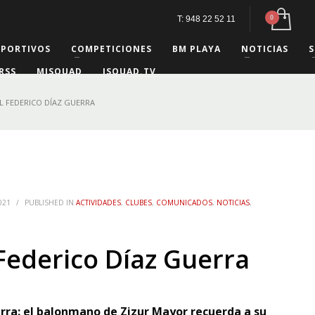
T: 948 22 52 11
EPORTIVOS
COMPETICIONES
BM PLAYA
NOTICIAS
S
RSS
MISQUAD
ISQUAD.TV
L FEDERICO DÍAZ GUERRA
021
/
PUBLISHED IN
ACTIVIDADES
,
CLUBES
,
COMUNICADOS
,
NOTICIAS
,
Federico Díaz Guerra
rra: el balonmano de Zizur Mayor recuerda a su