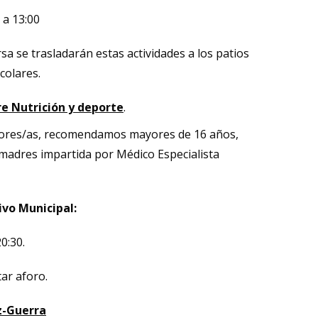
 a 13:00
rsa se trasladarán estas actividades a los patios
colares.
re Nutrición y deporte
.
adores/as, recomendamos mayores de 16 años,
madres impartida por Médico Especialista
ivo Municipal:
0:30.
ar aforo.
z-Guerra