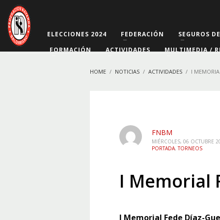
ELECCIONES 2024
FEDERACIÓN
SEGUROS D
FORMACIÓN
ACTIVIDADES
MULTIMEDIA / R
HOME
NOTICIAS
ACTIVIDADES
I MEMORIA
FNBM
MIÉRCOLES, 06 OCTUBRE 2
PORTADA
,
TORNEOS
I Memorial 
I Memorial Fede Díaz-Gue