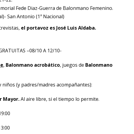
 Memorial Fede Diaz-Guerra de Balonmano Femenino.
al)- San Antonio (1ª Nacional)
revistas,
el portavoz es José Luis Aldaba.
RATUITAS –08/10 A 12/10-
le
,
Balonmano acrobático
, juegos de
Balonmano
s y niños (y padres/madres acompañantes):
r Mayor.
Al aire libre, si el tiempo lo permite.
19:00
13:00