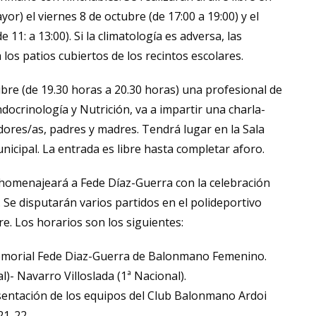
or) el viernes 8 de octubre (de 17:00 a 19:00) y el
 11: a 13:00). Si la climatología es adversa, las
 los patios cubiertos de los recintos escolares.
bre (de 19.30 horas a 20.30 horas) una profesional de
ndocrinología y Nutrición, va a impartir una charla-
dores/as, padres y madres. Tendrá lugar en la Sala
nicipal. La entrada es libre hasta completar aforo.
 homenajeará a Fede Díaz-Guerra con la celebración
 Se disputarán varios partidos en el polideportivo
re. Los horarios son los siguientes:
 Memorial Fede Diaz-Guerra de Balonmano Femenino.
l)- Navarro Villoslada (1ª Nacional).
esentación de los equipos del Club Balonmano Ardoi
21-22.