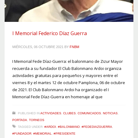
I Memorial Federico Díaz Guerra
MIÉRCOLES, 06 OCTUBRE 2021
BY
FNBM
I Memorial Fede Díaz-Guerra: el balonmano de Zizur Mayor
recuerda a su fundador El Club Balonmano Ardoi organiza
actividades gratuitas para pequeños y mayores entre el
viernes 8 y el martes 12 de octubre Pamplona, 06 de octubre
de 2021. El Club Balonmano Ardoi ha organizado el I
Memorial Fede Díaz-Guerra en homenaje al que
PUBLISHED IN
ACTIVIDADES
,
CLUBES
,
COMUNICADOS
,
NOTICIAS
,
PORTADA
,
TORNEOS
TAGGED UNDER:
#ARDOI
,
#BALONMANO
,
#FEDEDIAZGUERRA
,
#FUNDADOR
,
#MEMORIAL
,
#PRESIDENTE