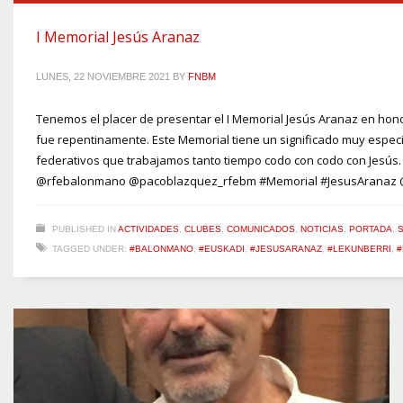
I Memorial Jesús Aranaz
LUNES, 22 NOVIEMBRE 2021
BY
FNBM
Tenemos el placer de presentar el I Memorial Jesús Aranaz en ho
fue repentinamente. Este Memorial tiene un significado muy especi
federativos que trabajamos tanto tiempo codo con codo con Jesús.
@rfebalonmano @pacoblazquez_rfebm #Memorial #JesusAranaz @g
PUBLISHED IN
ACTIVIDADES
,
CLUBES
,
COMUNICADOS
,
NOTICIAS
,
PORTADA
,
TAGGED UNDER:
#BALONMANO
,
#EUSKADI
,
#JESUSARANAZ
,
#LEKUNBERRI
,
#