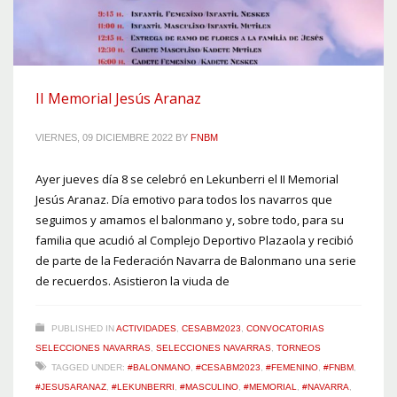
II Memorial Jesús Aranaz
VIERNES, 09 DICIEMBRE 2022
BY
FNBM
Ayer jueves día 8 se celebró en Lekunberri el II Memorial
Jesús Aranaz. Día emotivo para todos los navarros que
seguimos y amamos el balonmano y, sobre todo, para su
familia que acudió al Complejo Deportivo Plazaola y recibió
de parte de la Federación Navarra de Balonmano una serie
de recuerdos. Asistieron la viuda de
PUBLISHED IN
ACTIVIDADES
,
CESABM2023
,
CONVOCATORIAS
SELECCIONES NAVARRAS
,
SELECCIONES NAVARRAS
,
TORNEOS
TAGGED UNDER:
#BALONMANO
,
#CESABM2023
,
#FEMENINO
,
#FNBM
,
#JESUSARANAZ
,
#LEKUNBERRI
,
#MASCULINO
,
#MEMORIAL
,
#NAVARRA
,