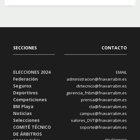
SECCIONES
CONTACTO
ELECCIONES 2024
EMAIL
Federación
administracion@fnavarrabm.es
Seguros
dirtecnico@fnavarrabm.es
Deportivos
gerencia_fnbm@fnavarrabm.es
Competiciones
prensa@fnavarrabm.es
BM Playa
cta@fnavarrabm.es
Noticias
campus@fnavarrabm.es
Selecciones
valores_DVT@fnavarrabm.es
COMITÉ TÉCNICO
soporte@fnavarrabm.es
DE ÁRBITROS