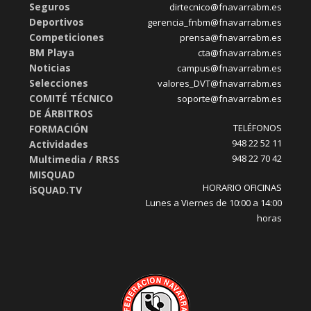
Seguros
dirtecnico@fnavarrabm.es
Deportivos
gerencia_fnbm@fnavarrabm.es
Competiciones
prensa@fnavarrabm.es
BM Playa
cta@fnavarrabm.es
Noticias
campus@fnavarrabm.es
Selecciones
valores_DVT@fnavarrabm.es
COMITÉ TÉCNICO
soporte@fnavarrabm.es
DE ÁRBITROS
TELÉFONOS
FORMACIÓN
948 22 52 11
Actividades
948 22 70 42
Multimedia / RRSS
MISQUAD
HORARIO OFICINAS
iSQUAD.TV
Lunes a Viernes de 10:00 a 14:00
horas