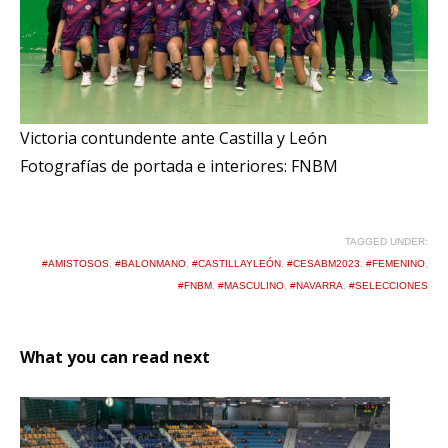
Victoria contundente ante Castilla y León
Fotografías de portada e interiores: FNBM
TAGGED UNDER:
#AMISTOSOS
,
#BALONMANO
,
#CASTILLAYLEÓN
,
#CESABM2023
,
#FEMENINO
,
#FNBM
,
#MASCULINO
,
#NAVARRA
,
#SELECCIONES
What you can read next