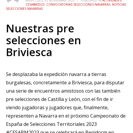
MIÉRCOLES, 02 NOVIEMBRE 2022
/
PUBLISHED IN
ACTIVIDADES
,
CESABM2023
,
CONVOCATORIAS SELECCIONES NAVARRAS
,
NOTICIAS
,
SELECCIONES NAVARRAS
Nuestras pre
selecciones en
Briviesca
Se desplazaba la expedición navarra a tierras
burgalesas, concretamente a Briviesca, para disputar
una serie de encuentros amistosos con las también
pre selecciones de Castilla y León, con el fin de ir
viendo jugadoras y jugadores que, finalmente,
representen a Navarra en el próximo Campeonato de
España de Selecciones Territoriales 2023
#CESABM2023 que se celebrará en Benidorm en