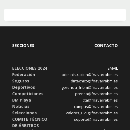
SECCIONES
CONTACTO
ELECCIONES 2024
EMAIL
Federación
administracion@fnavarrabm.es
Seguros
dirtecnico@fnavarrabm.es
Deportivos
gerencia_fnbm@fnavarrabm.es
Competiciones
prensa@fnavarrabm.es
BM Playa
cta@fnavarrabm.es
Noticias
campus@fnavarrabm.es
Selecciones
valores_DVT@fnavarrabm.es
COMITÉ TÉCNICO
soporte@fnavarrabm.es
DE ÁRBITROS