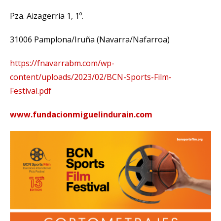
Pza. Aizagerria 1, 1º.
31006 Pamplona/Iruña (Navarra/Nafarroa)
https://fnavarrabm.com/wp-
content/uploads/2023/02/BCN-Sports-Film-
Festival.pdf
www.fundacionmiguelindurain.com