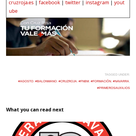
cruzroja.es
|
facebook
|
twitter
|
instagram
|
yout
ube
TAGGED UNDER:
#AGOSTO
,
#BALONMANO
,
#CRUZROJA
,
#FNBM
,
#FORMACIÓN
,
#NAVARRA
,
#PRIMEROSAUXILIOS
What you can read next