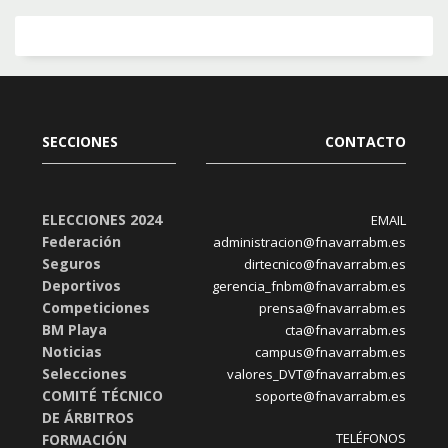
SECCIONES
CONTACTO
ELECCIONES 2024
EMAIL
Federación
administracion@fnavarrabm.es
Seguros
dirtecnico@fnavarrabm.es
Deportivos
gerencia_fnbm@fnavarrabm.es
Competiciones
prensa@fnavarrabm.es
BM Playa
cta@fnavarrabm.es
Noticias
campus@fnavarrabm.es
Selecciones
valores_DVT@fnavarrabm.es
COMITÉ TÉCNICO
soporte@fnavarrabm.es
DE ÁRBITROS
TELÉFONOS
FORMACIÓN