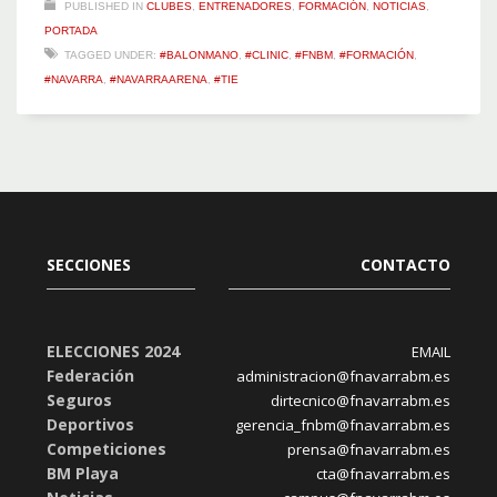
PUBLISHED IN
CLUBES
,
ENTRENADORES
,
FORMACIÓN
,
NOTICIAS
,
PORTADA
TAGGED UNDER:
#BALONMANO
,
#CLINIC
,
#FNBM
,
#FORMACIÓN
,
#NAVARRA
,
#NAVARRAARENA
,
#TIE
SECCIONES
CONTACTO
ELECCIONES 2024
EMAIL
Federación
administracion@fnavarrabm.es
Seguros
dirtecnico@fnavarrabm.es
Deportivos
gerencia_fnbm@fnavarrabm.es
Competiciones
prensa@fnavarrabm.es
BM Playa
cta@fnavarrabm.es