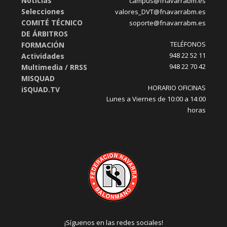
Noticias
campus@fnavarrabm.es
Selecciones
valores_DVT@fnavarrabm.es
COMITÉ TÉCNICO
soporte@fnavarrabm.es
DE ÁRBITROS
TELÉFONOS
FORMACIÓN
948 22 52 11
Actividades
948 22 70 42
Multimedia / RRSS
MISQUAD
HORARIO OFICINAS
iSQUAD.TV
Lunes a Viernes de 10:00 a 14:00
horas
¡Síguenos en las redes sociales!