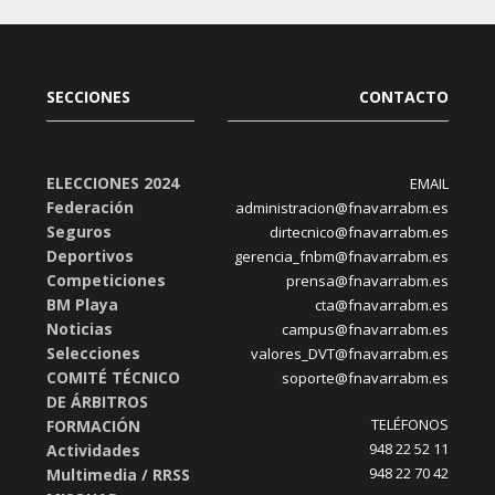
SECCIONES
CONTACTO
ELECCIONES 2024
EMAIL
Federación
administracion@fnavarrabm.es
Seguros
dirtecnico@fnavarrabm.es
Deportivos
gerencia_fnbm@fnavarrabm.es
Competiciones
prensa@fnavarrabm.es
BM Playa
cta@fnavarrabm.es
Noticias
campus@fnavarrabm.es
Selecciones
valores_DVT@fnavarrabm.es
COMITÉ TÉCNICO
soporte@fnavarrabm.es
DE ÁRBITROS
TELÉFONOS
FORMACIÓN
948 22 52 11
Actividades
948 22 70 42
Multimedia / RRSS