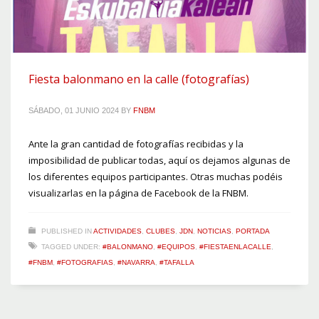
Fiesta balonmano en la calle (fotografías)
SÁBADO, 01 JUNIO 2024
BY
FNBM
Ante la gran cantidad de fotografías recibidas y la
imposibilidad de publicar todas, aquí os dejamos algunas de
los diferentes equipos participantes. Otras muchas podéis
visualizarlas en la página de Facebook de la FNBM.
PUBLISHED IN
ACTIVIDADES
,
CLUBES
,
JDN
,
NOTICIAS
,
PORTADA
TAGGED UNDER:
#BALONMANO
,
#EQUIPOS
,
#FIESTAENLACALLE
,
#FNBM
,
#FOTOGRAFIAS
,
#NAVARRA
,
#TAFALLA