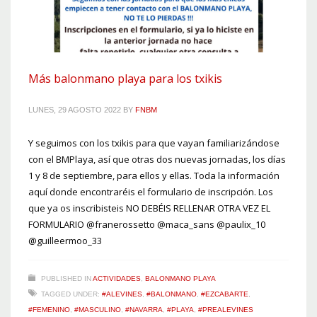
Más balonmano playa para los txikis
LUNES, 29 AGOSTO 2022
BY
FNBM
Y seguimos con los txikis para que vayan familiarizándose
con el BMPlaya, así que otras dos nuevas jornadas, los días
1 y 8 de septiembre, para ellos y ellas. Toda la información
aquí donde encontraréis el formulario de inscripción. Los
que ya os inscribisteis NO DEBÉIS RELLENAR OTRA VEZ EL
FORMULARIO @franerossetto @maca_sans @paulix_10
@guilleermoo_33
PUBLISHED IN
ACTIVIDADES
,
BALONMANO PLAYA
TAGGED UNDER:
#ALEVINES
,
#BALONMANO
,
#EZCABARTE
,
#FEMENINO
,
#MASCULINO
,
#NAVARRA
,
#PLAYA
,
#PREALEVINES