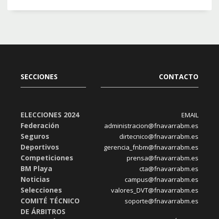
SECCIONES
CONTACTO
ELECCIONES 2024
EMAIL
Federación
administracion@fnavarrabm.es
Seguros
dirtecnico@fnavarrabm.es
Deportivos
gerencia_fnbm@fnavarrabm.es
Competiciones
prensa@fnavarrabm.es
BM Playa
cta@fnavarrabm.es
Noticias
campus@fnavarrabm.es
Selecciones
valores_DVT@fnavarrabm.es
COMITÉ TÉCNICO
soporte@fnavarrabm.es
DE ÁRBITROS