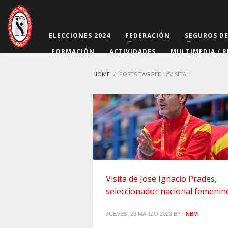
ELECCIONES 2024
FEDERACIÓN
SEGUROS D
FORMACIÓN
ACTIVIDADES
MULTIMEDIA / R
HOME
POSTS TAGGED "#VISITA"
Visita de José Ignacio Prades,
seleccionador nacional femenin
JUEVES, 23 MARZO 2023
BY
FNBM