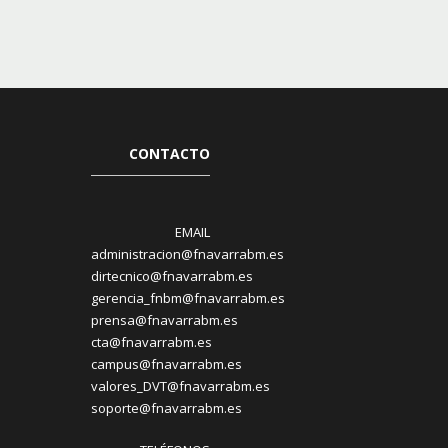
CONTACTO
EMAIL
administracion@fnavarrabm.es
dirtecnico@fnavarrabm.es
gerencia_fnbm@fnavarrabm.es
prensa@fnavarrabm.es
cta@fnavarrabm.es
campus@fnavarrabm.es
valores_DVT@fnavarrabm.es
soporte@fnavarrabm.es