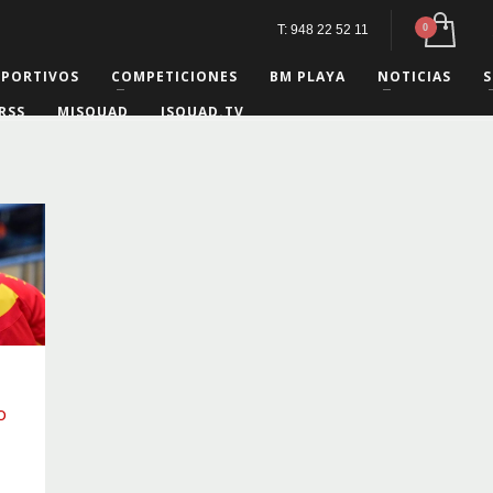
T: 948 22 52 11
EPORTIVOS
COMPETICIONES
BM PLAYA
NOTICIAS
S
RSS
MISQUAD
ISQUAD.TV
o