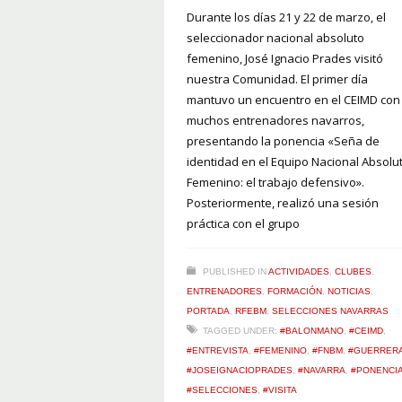
Durante los días 21 y 22 de marzo, el
seleccionador nacional absoluto
femenino, José Ignacio Prades visitó
nuestra Comunidad. El primer día
mantuvo un encuentro en el CEIMD con
muchos entrenadores navarros,
presentando la ponencia «Seña de
identidad en el Equipo Nacional Absolu
Femenino: el trabajo defensivo».
Posteriormente, realizó una sesión
práctica con el grupo
PUBLISHED IN
ACTIVIDADES
,
CLUBES
,
ENTRENADORES
,
FORMACIÓN
,
NOTICIAS
,
PORTADA
,
RFEBM
,
SELECCIONES NAVARRAS
TAGGED UNDER:
#BALONMANO
,
#CEIMD
,
#ENTREVISTA
,
#FEMENINO
,
#FNBM
,
#GUERRER
#JOSEIGNACIOPRADES
,
#NAVARRA
,
#PONENCI
#SELECCIONES
,
#VISITA