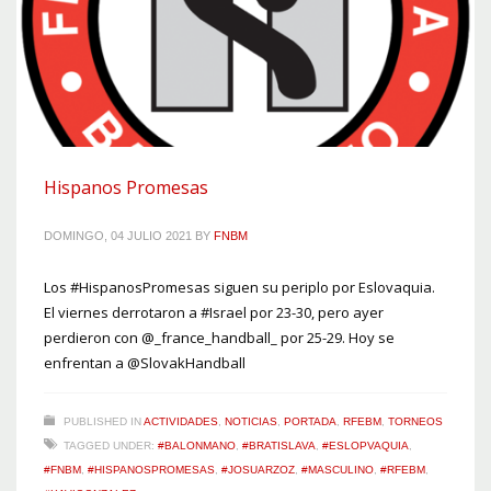
Hispanos Promesas
DOMINGO, 04 JULIO 2021
BY
FNBM
Los #HispanosPromesas siguen su periplo por Eslovaquia.
El viernes derrotaron a #Israel por 23-30, pero ayer
perdieron con @_france_handball_ por 25-29. Hoy se
enfrentan a @SlovakHandball
PUBLISHED IN
ACTIVIDADES
,
NOTICIAS
,
PORTADA
,
RFEBM
,
TORNEOS
TAGGED UNDER:
#BALONMANO
,
#BRATISLAVA
,
#ESLOPVAQUIA
,
#FNBM
,
#HISPANOSPROMESAS
,
#JOSUARZOZ
,
#MASCULINO
,
#RFEBM
,