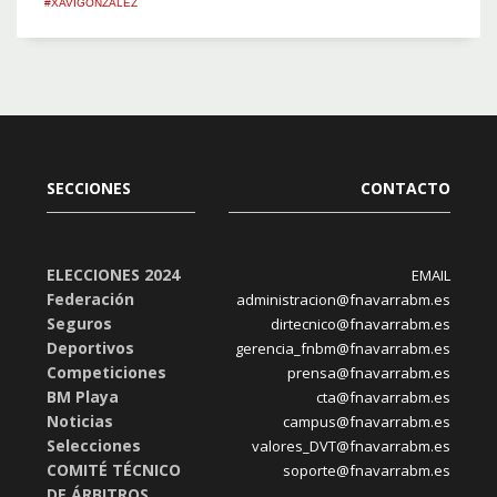
#XAVIGONZALEZ
SECCIONES
CONTACTO
ELECCIONES 2024
EMAIL
Federación
administracion@fnavarrabm.es
Seguros
dirtecnico@fnavarrabm.es
Deportivos
gerencia_fnbm@fnavarrabm.es
Competiciones
prensa@fnavarrabm.es
BM Playa
cta@fnavarrabm.es
Noticias
campus@fnavarrabm.es
Selecciones
valores_DVT@fnavarrabm.es
COMITÉ TÉCNICO
soporte@fnavarrabm.es
DE ÁRBITROS