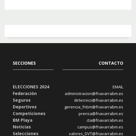
SECCIONES
CONTACTO
ELECCIONES 2024
EMAIL
Federación
administracion@fnavarrabm.es
Seguros
dirtecnico@fnavarrabm.es
Deportivos
gerencia_fnbm@fnavarrabm.es
Competiciones
prensa@fnavarrabm.es
BM Playa
cta@fnavarrabm.es
Noticias
campus@fnavarrabm.es
Selecciones
valores_DVT@fnavarrabm.es