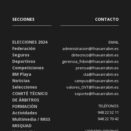
SECCIONES
CONTACTO
ELECCIONES 2024
EMAIL
Federación
administracion@fnavarrabm.es
Seguros
dirtecnico@fnavarrabm.es
Deportivos
gerencia_fnbm@fnavarrabm.es
Competiciones
prensa@fnavarrabm.es
BM Playa
cta@fnavarrabm.es
Noticias
campus@fnavarrabm.es
Selecciones
valores_DVT@fnavarrabm.es
COMITÉ TÉCNICO
soporte@fnavarrabm.es
DE ÁRBITROS
TELÉFONOS
FORMACIÓN
948 22 52 11
Actividades
948 22 70 42
Multimedia / RRSS
MISQUAD
HORARIO OFICINAS