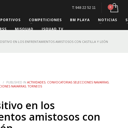
T: 948 22 52 11
EPORTIVOS
COMPETICIONES
BM PLAYA
NOTICIAS
S
RSS
MISQUAD
ISQUAD.TV
OSITIVO EN LOS ENFRENTAMIENTOS AMISTOSOS CON CASTILLA Y LEÓN
1
/
PUBLISHED IN
ACTIVIDADES
,
CONVOCATORIAS SELECCIONES NAVARRAS
,
CIONES NAVARRAS
,
TORNEOS
itivo en los
entos amistosos con