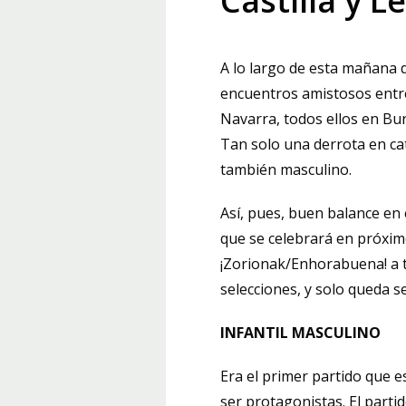
Castilla y L
A lo largo de esta mañana 
encuentros amistosos entre 
Navarra, todos ellos en Bu
Tan solo una derrota en ca
también masculino.
Así, pues, buen balance en
que se celebrará en próxi
¡Zorionak/Enhorabuena! a t
selecciones, y solo queda s
INFANTIL MASCULINO
Era el primer partido que e
ser protagonistas. El parti