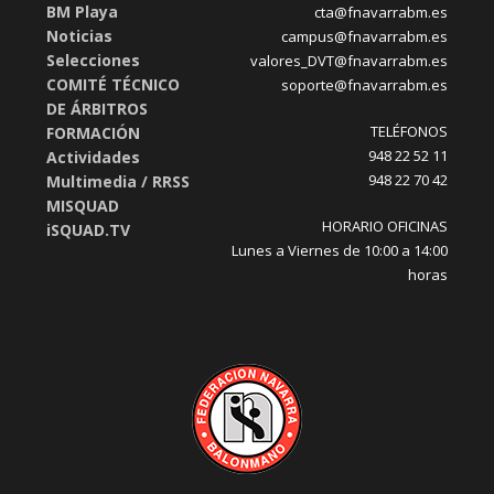
BM Playa
cta@fnavarrabm.es
Noticias
campus@fnavarrabm.es
Selecciones
valores_DVT@fnavarrabm.es
COMITÉ TÉCNICO
soporte@fnavarrabm.es
DE ÁRBITROS
TELÉFONOS
FORMACIÓN
948 22 52 11
Actividades
948 22 70 42
Multimedia / RRSS
MISQUAD
HORARIO OFICINAS
iSQUAD.TV
Lunes a Viernes de 10:00 a 14:00
horas