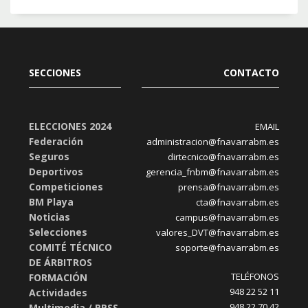
SECCIONES
CONTACTO
ELECCIONES 2024
EMAIL
Federación
administracion@fnavarrabm.es
Seguros
dirtecnico@fnavarrabm.es
Deportivos
gerencia_fnbm@fnavarrabm.es
Competiciones
prensa@fnavarrabm.es
BM Playa
cta@fnavarrabm.es
Noticias
campus@fnavarrabm.es
Selecciones
valores_DVT@fnavarrabm.es
COMITÉ TÉCNICO
soporte@fnavarrabm.es
DE ÁRBITROS
TELÉFONOS
FORMACIÓN
948 22 52 11
Actividades
948 22 70 42
Multimedia / RRSS