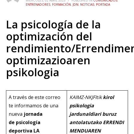
MIÉRCOLES, 02 ABRIL 2025
/
PUBLISHED IN
COMUNICADOS
,
ENTRENADORES
,
FORMACIÓN
,
JDN
,
NOTICIAS
,
PORTADA
La psicología de la
optimización del
rendimiento/Errendime
optimizazioaren
psikologia
A través de este correo
KAIMZ-NKJFItik
kirol
te informamos de una
psikologia
nueva
jornada
jardunaldiari buruz
de psicología
antolatutako ERRENDI
deportiva
LA
MENDUAREN