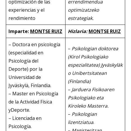
optimización de las
errendimendua
experiencias y el
optimizatzeko
rendimiento
estrategiak.
Imparte:
MONTSE RUIZ
Hizlaria:
MONTSE RUIZ
– Doctora en psicología
–
Psikologian doktorea
(especialidad en
(Kirol Psikologiako
Psicología del
espezialitatea)
Jyväskyläk
Deporte) por la
o Unibertsitatean
Universidad de
(Finlandia)
Jyväskylä, Finlandia.
–
Jarduera Fisikoaren
– Master en Psicología
Psikologiako eta
de la Actividad Física
Kiroleko Masterra.
yDeporte.
–
Psikologian
– Licenciada en
lizentziatua
.
Psicología.
–
Magisteritzan