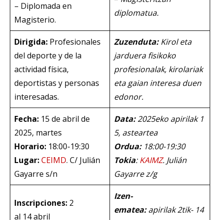
– Diplomada en
diplomatua.
Magisterio.
Dirigida:
Profesionales
Zuzenduta:
Kirol eta
del deporte y de la
jarduera fisikoko
actividad física,
profesionalak, kirolariak
deportistas y personas
eta gaian interesa duen
interesadas.
edonor.
Fecha:
15 de abril de
Data:
2025eko apirilak 1
2025, martes
5, asteartea
Horario:
18:00-19:30
Ordua:
18:00-19:30
Lugar:
CEIMD
. C/ Julián
Tokia
:
KAIMZ
. Julián
Gayarre s/n
Gayarre z/g
Izen-
Inscripciones:
2
ematea:
apirilak 2tik- 14
al 14 abril