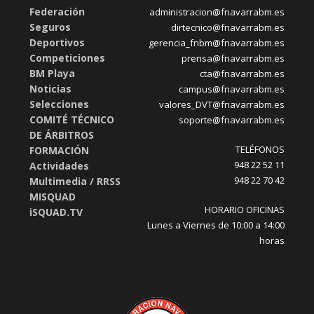
Federación
administracion@fnavarrabm.es
Seguros
dirtecnico@fnavarrabm.es
Deportivos
gerencia_fnbm@fnavarrabm.es
Competiciones
prensa@fnavarrabm.es
BM Playa
cta@fnavarrabm.es
Noticias
campus@fnavarrabm.es
Selecciones
valores_DVT@fnavarrabm.es
COMITÉ TÉCNICO
soporte@fnavarrabm.es
DE ÁRBITROS
TELÉFONOS
FORMACIÓN
948 22 52 11
Actividades
948 22 70 42
Multimedia / RRSS
MISQUAD
HORARIO OFICINAS
iSQUAD.TV
Lunes a Viernes de 10:00 a 14:00
horas