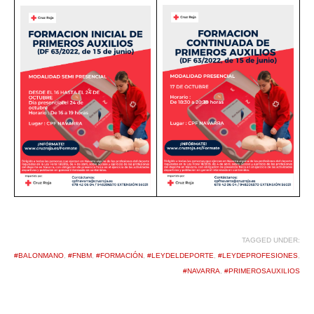
TAGGED UNDER:
#BALONMANO
,
#FNBM
,
#FORMACIÓN
,
#LEYDELDEPORTE
,
#LEYDEPROFESIONES
,
#NAVARRA
,
#PRIMEROSAUXILIOS