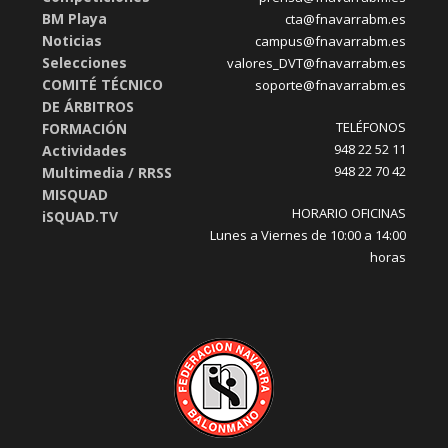
BM Playa
cta@fnavarrabm.es
Noticias
campus@fnavarrabm.es
Selecciones
valores_DVT@fnavarrabm.es
COMITÉ TÉCNICO
soporte@fnavarrabm.es
DE ÁRBITROS
TELÉFONOS
FORMACIÓN
948 22 52 11
Actividades
948 22 70 42
Multimedia / RRSS
MISQUAD
HORARIO OFICINAS
iSQUAD.TV
Lunes a Viernes de 10:00 a 14:00
horas