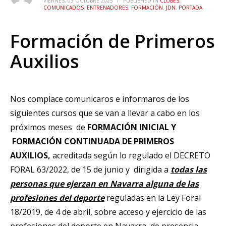
VIERNES, 03 OCTUBRE 2025
/
PUBLISHED IN
CLUBES
,
COMUNICADOS
,
ENTRENADORES
,
FORMACIÓN
,
JDN
,
PORTADA
Formación de Primeros
Auxilios
Nos complace comunicaros e informaros de los
siguientes cursos que se van a llevar a cabo en los
próximos meses de
FORMACIÓN INICIAL Y
FORMACIÓN CONTINUADA DE PRIMEROS
AUXILIOS,
acreditada según lo regulado el DECRETO
FORAL 63/2022, de 15 de junio y dirigida a
todas las
personas que ejerzan en Navarra alguna de las
profesiones del deporte
reguladas en la Ley Foral
18/2019, de 4 de abril, sobre acceso y ejercicio de las
profesiones del deporte en Navarra, de presencia