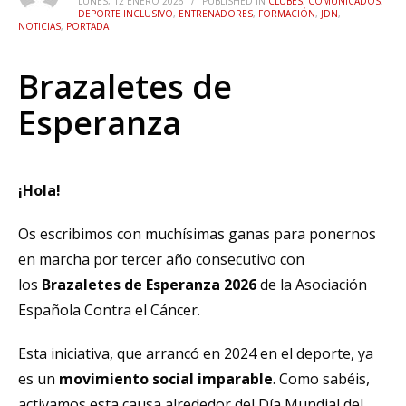
LUNES, 12 ENERO 2026
/
PUBLISHED IN
CLUBES
,
COMUNICADOS
,
DEPORTE INCLUSIVO
,
ENTRENADORES
,
FORMACIÓN
,
JDN
,
NOTICIAS
,
PORTADA
Brazaletes de
Esperanza
¡Hola!
Os escribimos con muchísimas ganas para ponernos
en marcha por tercer año consecutivo con
los
Brazaletes de Esperanza 2026
de la Asociación
Española Contra el Cáncer.
Esta iniciativa, que arrancó en 2024 en el deporte, ya
es un
movimiento social imparable
. Como sabéis,
activamos esta causa alrededor del Día Mundial del