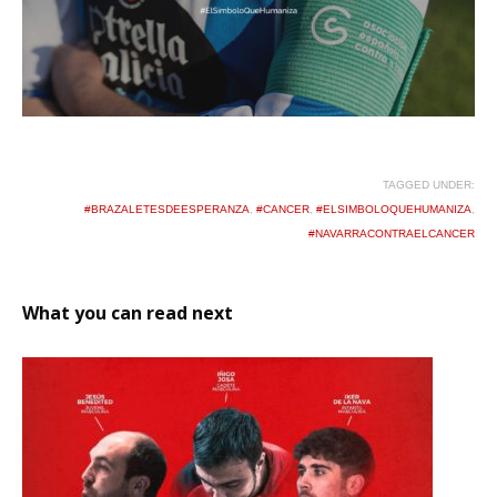
TAGGED UNDER:
#BRAZALETESDEESPERANZA
,
#CANCER
,
#ELSIMBOLOQUEHUMANIZA
,
#NAVARRACONTRAELCANCER
What you can read next