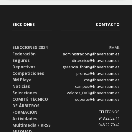
SECCIONES
CONTACTO
ELECCIONES 2024
EMAIL
Federación
administracion@fnavarrabm.es
Seguros
dirtecnico@fnavarrabm.es
Deportivos
gerencia_fnbm@fnavarrabm.es
Competiciones
prensa@fnavarrabm.es
BM Playa
cta@fnavarrabm.es
Noticias
campus@fnavarrabm.es
Selecciones
valores_DVT@fnavarrabm.es
COMITÉ TÉCNICO
soporte@fnavarrabm.es
DE ÁRBITROS
TELÉFONOS
FORMACIÓN
948 22 52 11
Actividades
948 22 70 42
Multimedia / RRSS
MISQUAD