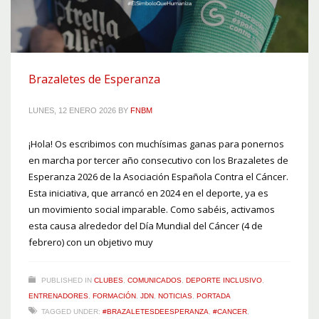
Brazaletes de Esperanza
LUNES, 12 ENERO 2026
BY
FNBM
¡Hola! Os escribimos con muchísimas ganas para ponernos
en marcha por tercer año consecutivo con los Brazaletes de
Esperanza 2026 de la Asociación Española Contra el Cáncer.
Esta iniciativa, que arrancó en 2024 en el deporte, ya es
un movimiento social imparable. Como sabéis, activamos
esta causa alrededor del Día Mundial del Cáncer (4 de
febrero) con un objetivo muy
PUBLISHED IN
CLUBES
,
COMUNICADOS
,
DEPORTE INCLUSIVO
,
ENTRENADORES
,
FORMACIÓN
,
JDN
,
NOTICIAS
,
PORTADA
TAGGED UNDER:
#BRAZALETESDEESPERANZA
,
#CANCER
,