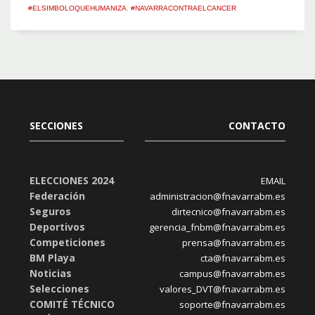
#ELSIMBOLOQUEHUMANIZA
,
#NAVARRACONTRAELCANCER
SECCIONES
CONTACTO
ELECCIONES 2024
EMAIL
Federación
administracion@fnavarrabm.es
Seguros
dirtecnico@fnavarrabm.es
Deportivos
gerencia_fnbm@fnavarrabm.es
Competiciones
prensa@fnavarrabm.es
BM Playa
cta@fnavarrabm.es
Noticias
campus@fnavarrabm.es
Selecciones
valores_DVT@fnavarrabm.es
COMITÉ TÉCNICO
soporte@fnavarrabm.es