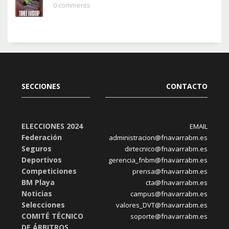
0 comments
SECCIONES
CONTACTO
ELECCIONES 2024
EMAIL
Federación
administracion@fnavarrabm.es
Seguros
dirtecnico@fnavarrabm.es
Deportivos
gerencia_fnbm@fnavarrabm.es
Competiciones
prensa@fnavarrabm.es
BM Playa
cta@fnavarrabm.es
Noticias
campus@fnavarrabm.es
Selecciones
valores_DVT@fnavarrabm.es
COMITÉ TÉCNICO
soporte@fnavarrabm.es
DE ÁRBITROS