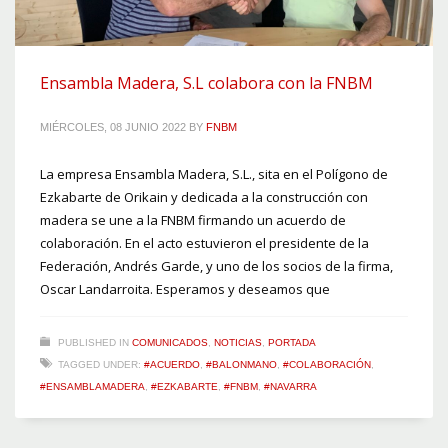
Ensambla Madera, S.L colabora con la FNBM
MIÉRCOLES, 08 JUNIO 2022
BY
FNBM
La empresa Ensambla Madera, S.L., sita en el Polígono de
Ezkabarte de Orikain y dedicada a la construcción con
madera se une a la FNBM firmando un acuerdo de
colaboración. En el acto estuvieron el presidente de la
Federación, Andrés Garde, y uno de los socios de la firma,
Oscar Landarroita. Esperamos y deseamos que
PUBLISHED IN
COMUNICADOS
,
NOTICIAS
,
PORTADA
TAGGED UNDER:
#ACUERDO
,
#BALONMANO
,
#COLABORACIÓN
,
#ENSAMBLAMADERA
,
#EZKABARTE
,
#FNBM
,
#NAVARRA