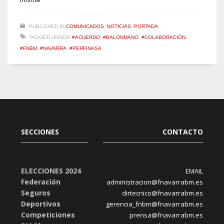
PUBLISHED IN
COMUNICADOS
,
NOTICIAS
,
PORTADA
TAGGED UNDER:
#ACUERDO
,
#BALONMANO
,
#COLABORACIÓN
,
#FNBM
,
#NAVARRA
,
#PERFINASA
SECCIONES
CONTACTO
ELECCIONES 2024
EMAIL
Federación
administracion@fnavarrabm.es
Seguros
dirtecnico@fnavarrabm.es
Deportivos
gerencia_fnbm@fnavarrabm.es
Competiciones
prensa@fnavarrabm.es