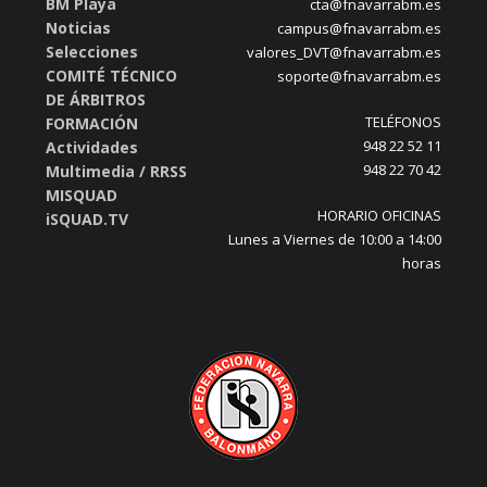
BM Playa
cta@fnavarrabm.es
Noticias
campus@fnavarrabm.es
Selecciones
valores_DVT@fnavarrabm.es
COMITÉ TÉCNICO
soporte@fnavarrabm.es
DE ÁRBITROS
TELÉFONOS
FORMACIÓN
948 22 52 11
Actividades
948 22 70 42
Multimedia / RRSS
MISQUAD
HORARIO OFICINAS
iSQUAD.TV
Lunes a Viernes de 10:00 a 14:00
horas