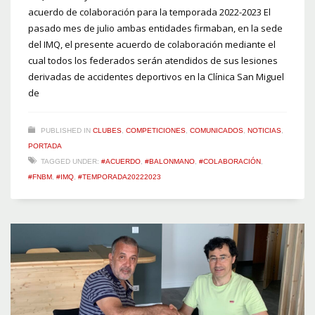
acuerdo de colaboración para la temporada 2022-2023 El
pasado mes de julio ambas entidades firmaban, en la sede
del IMQ, el presente acuerdo de colaboración mediante el
cual todos los federados serán atendidos de sus lesiones
derivadas de accidentes deportivos en la Clínica San Miguel
de
PUBLISHED IN
CLUBES
,
COMPETICIONES
,
COMUNICADOS
,
NOTICIAS
,
PORTADA
TAGGED UNDER:
#ACUERDO
,
#BALONMANO
,
#COLABORACIÓN
,
#FNBM
,
#IMQ
,
#TEMPORADA20222023