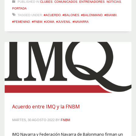
PUBLISHED IN
CLUBES
,
COMUNICADOS
,
ENTRENADORES
,
NOTICIAS
,
PORTADA
TAGGED UNDER:
#ACUERDO
,
#BALONES
,
#BALONMANO
,
#BIANBI
,
#FEMENINO
,
#FNBM
,
#JOMA
,
#JUVENIL
,
#NAVARRA
Acuerdo entre IMQ y la FNBM
MARTES, 30 AGOSTO 2022
BY
FNBM
IMQ Navarra y Federación Navarra de Balonmano firman un