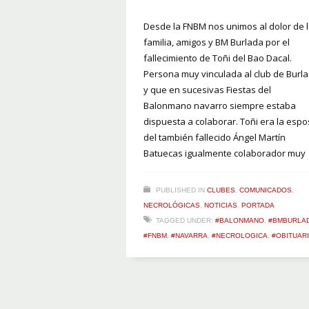
Desde la FNBM nos unimos al dolor de 
familia, amigos y BM Burlada por el
fallecimiento de Toñi del Bao Dacal.
Persona muy vinculada al club de Burl
y que en sucesivas Fiestas del
Balonmano navarro siempre estaba
dispuesta a colaborar. Toñi era la esp
del también fallecido Ángel Martín
Batuecas igualmente colaborador muy
PUBLISHED IN
CLUBES
,
COMUNICADOS
,
NECROLÓGICAS
,
NOTICIAS
,
PORTADA
TAGGED UNDER:
#BALONMANO
,
#BMBURLA
#FNBM
,
#NAVARRA
,
#NECROLOGICA
,
#OBITUAR