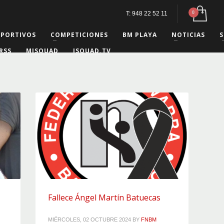
T: 948 22 52 11
EPORTIVOS
COMPETICIONES
BM PLAYA
NOTICIAS
S
RSS
MISQUAD
ISQUAD.TV
Fallece Ángel Martín Batuecas
MIÉRCOLES, 02 OCTUBRE 2024
BY
FNBM