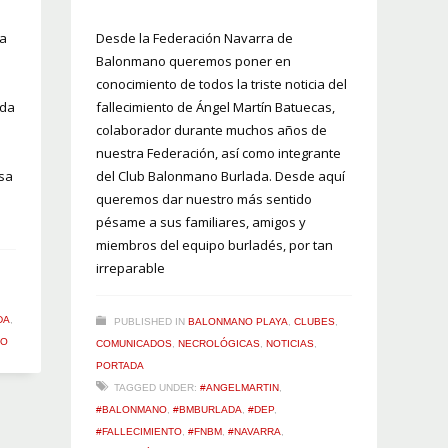
la
Desde la Federación Navarra de
Balonmano queremos poner en
conocimiento de todos la triste noticia del
ada
fallecimiento de Ángel Martín Batuecas,
colaborador durante muchos años de
nuestra Federación, así como integrante
osa
del Club Balonmano Burlada. Desde aquí
queremos dar nuestro más sentido
pésame a sus familiares, amigos y
miembros del equipo burladés, por tan
irreparable
DA
,
PUBLISHED IN
BALONMANO PLAYA
,
CLUBES
,
IO
COMUNICADOS
,
NECROLÓGICAS
,
NOTICIAS
,
PORTADA
TAGGED UNDER:
#ANGELMARTIN
,
#BALONMANO
,
#BMBURLADA
,
#DEP
,
#FALLECIMIENTO
,
#FNBM
,
#NAVARRA
,