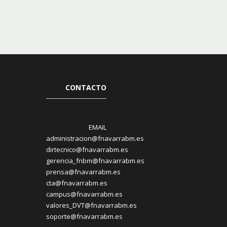
CONTACTO
EMAIL
administracion@fnavarrabm.es
dirtecnico@fnavarrabm.es
gerencia_fnbm@fnavarrabm.es
prensa@fnavarrabm.es
cta@fnavarrabm.es
campus@fnavarrabm.es
valores_DVT@fnavarrabm.es
soporte@fnavarrabm.es