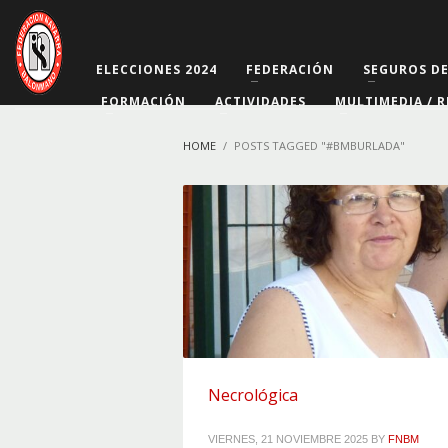
ELECCIONES 2024
FEDERACIÓN
SEGUROS D
FORMACIÓN
ACTIVIDADES
MULTIMEDIA / R
HOME
POSTS TAGGED "#BMBURLADA"
Necrológica
VIERNES, 21 NOVIEMBRE 2025
BY
FNBM